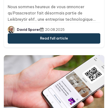
Nous sommes heureux de vous annoncer
qu'Passcreator fait désormais partie de
Leikbreytir ehf., une entreprise technologique
islandaise et partenaire de longue date. Ce
David Sporer
20.08.2025
nouveau chapitre associe l'infrastructure
éprouvée d'Passcreator en matière de
Read full article
portefeuilles numériques à l'innovation axée sur
le commerce de détail de Leikbreytir, ce qui nous
permettra de renforcer notre feuille de route
produit, d'élargir nos ressources et d'offrir
davantage de stabilité et de valeur ajoutée à
votre entreprise.