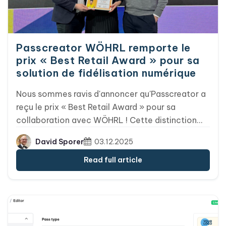
visiteur fluide. Vous trouverez ci-dessous les
informations clés, les avantages, les défis, des
exemples concrets et les perspectives d'avenir.
Passcreator WÖHRL remporte le
prix « Best Retail Award » pour sa
solution de fidélisation numérique
Nous sommes ravis d'annoncer qu'Passcreator a
reçu le prix « Best Retail Award » pour sa
collaboration avec WÖHRL ! Cette distinction
vient récompenser la mise en œuvre réussie du
David Sporer
03.12.2025
programme de fidélisation numérique de WÖHRL,
qui s'appuie sur la technologie de portefeuille
Read full article
numérique d'Passcreator.