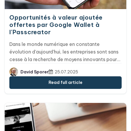
Opportunités à valeur ajoutée
offertes par Google Wallet à
l'Passcreator
Dans le monde numérique en constante
évolution d'aujourd'hui, les entreprises sont sans
cesse à la recherche de moyens innovants pour
interagir avec leurs clients et leur offrir une
David Sporer
25.07.2025
valeur ajoutée significative. Chez Passcreator,
nous sommes ravis d'annoncer que nous prenons
Read full article
désormais pleinement en charge les « Value-
Added Opportunities », une fonctionnalité
révolutionnaire qui permet aux entreprises
d'optimiser leurs stratégies de portefeuille
numérique et de tisser des liens plus étroits avec
leur public.