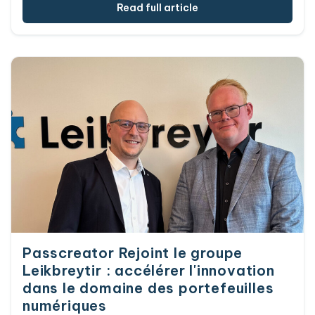
à l'horizon. À partir de 2027, en tant
Read full article
qu'entreprise opérant dans de nombreux
secteurs réglementés, vous devrez accepter
l'EUDI-Wallet – et pas seulement en tant que «
très grande plateforme en ligne », mais partout
où le KYC, la SCA ou toute autre vérification
d'identité similaire est requise. Cela concerne les
banques, les compagnies d'assurance, les
télécommunications, les fournisseurs d'énergie,
les soins de santé, les paiements – et bien
d'autres secteurs encore. Même si vous n'êtes
pas une entreprise réglementée ou une grande
plateforme en ligne, des opportunités
commerciales s'offrent à vous.
Passcreator Rejoint le groupe
Leikbreytir : accélérer l'innovation
dans le domaine des portefeuilles
numériques