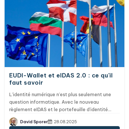
événements et le suivi des commandes,
quelques améliorations mineures ont également
été apportées : par exemple, les liens dans les
cartes Wallet fonctionnent désormais même
lorsque vous ouvrez l'application Wallet depuis
l'écran de verrouillage.
EUDI-Wallet et eIDAS 2.0 : ce qu'il
faut savoir
L'identité numérique n'est plus seulement une
question informatique. Avec le nouveau
règlement eIDAS et le portefeuille d'identité
numérique européen (EUDI-Wallet), un véritable
David Sporer
28.08.2025
tournant pour le commerce numérique se profile