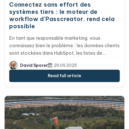
Connectez sans effort des
systèmes tiers : le moteur de
workflow d'Passcreator. rend cela
possible
En tant que responsable marketing, vous
connaissez bien le problème : les données clients
sont stockées dans HubSpot, les listes de
diffusion dans MailChimp, et les cartes d'accès
David Sporer
29.09.2025
au portefeuille sont censées être créées
automatiquement dès qu'un utilisateur s'inscrit à
Read full article
la newsletter. Jusqu'à présent, cela impliquait un
travail manuel, des sources d'erreurs et une perte
de temps. Le moteur de flux de travail
d'Passcreator change radicalement la donne et
transforme ces tâches routinières chronophages
en automatisations élégantes.