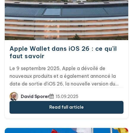
Apple Wallet dans iOS 26 : ce qu'il
faut savoir
Le 9 septembre 2025, Apple a dévoilé de
nouveaux produits et a également annoncé la
date de sortie d'iOS 26, la nouvelle version du
système d'exploitation pour iPhone, qui a été
David Sporer
15.09.2025
lancée le 15 septembre. Avec iOS 26, plusieurs
nouvelles fonctionnalités font leur apparition
Read full article
dans Apple Wallet, que nous vous présentons ci-
dessous. Outre de nouvelles mises en page pour
les cartes d'embarquement, les billets multi-