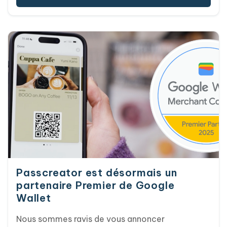
identité visuelle moderne et tournée vers l'avenir
: le logo et la palette de couleurs seront bleus,
épurés, modernes et cohérents sur tous les
points de contact. Nous lançons également la
nouvelle interface utilisateur d'Passcreator en
version bêta publique, qui sera déployée auprès
de tous nos clients. Il s'agit bien plus qu'un simple
rafraîchissement : c'est une mise à niveau
substantielle conçue pour rendre chaque
interaction plus rapide, plus claire et plus fiable.
Passcreator est désormais un
partenaire Premier de Google
Wallet
Nous sommes ravis de vous annoncer