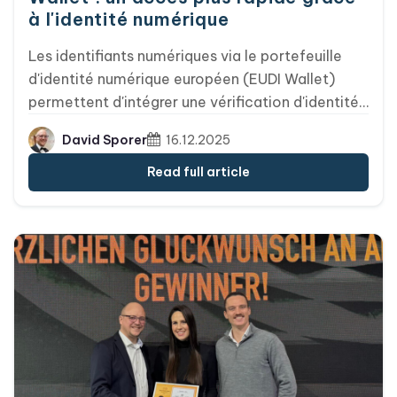
à l'identité numérique
Les identifiants numériques via le portefeuille
d'identité numérique européen (EUDI Wallet)
permettent d'intégrer une vérification d'identité
en ligne conforme à la législation aux billets
David Sporer
16.12.2025
personnalisés pour des concerts ou des
événements sportifs. Cela évite de devoir
Read full article
contrôler les passeports à l'entrée, le détenteur
du billet ayant déjà été identifié au préalable.
Parallèlement, les billets Apple et Google Wallet
restent en service pour offrir aux visiteurs des
fonctionnalités interactives telles que des
notifications push, des offres de produits dérivés
ou des programmes de fidélité. Cette
combinaison promet des temps d'attente
réduits, une sécurité renforcée et une expérience