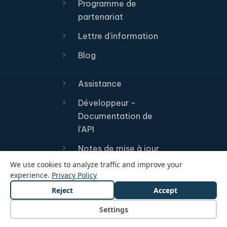
Programme de
partenariat
Lettre d'information
Blog
Assistance
Développeur -
Documentation de
l'API
Notes de mise à jour
We use cookies to analyze traffic and improve your
État du système
experience.
Privacy Policy
Reject
Accept
Settings