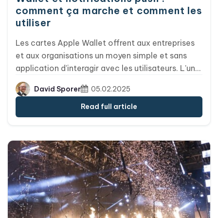
comment ça marche et comment les
utiliser
Les cartes Apple Wallet offrent aux entreprises
et aux organisations un moyen simple et sans
application d'interagir avec les utilisateurs. L'une
des fonctionnalités les plus puissantes des
David Sporer
05.02.2025
cartes Apple Wallet réside dans les mises à jour
dynamiques via des notifications push, qui
Read full article
permettent aux émetteurs de cartes d'envoyer
des mises à jour en temps réel aux utilisateurs
sans que ceux-ci aient besoin d'installer une
application supplémentaire. Dans cet article,
nous allons examiner le fonctionnement des
mises à jour des cartes Apple Wallet, en quoi
elles diffèrent des notifications push
traditionnelles, et comment Passcreator facilite