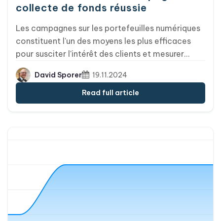
collecte de fonds réussie
Les campagnes sur les portefeuilles numériques
constituent l'un des moyens les plus efficaces
pour susciter l'intérêt des clients et mesurer
l'impact de vos efforts marketing. En tirant parti
David Sporer
19.11.2024
des applications de portefeuille numérique telles
qu'Apple Wallet et Google Wallet, les entreprises
Read full article
peuvent stimuler à la fois l'engagement en ligne
et les actions en magasin, comme les visites en
boutique, la participation à des événements ou
l'utilisation de bons de réduction. Voici un guide
étape par étape pour lancer une campagne sur
les portefeuilles numériques qui porte ses fruits.