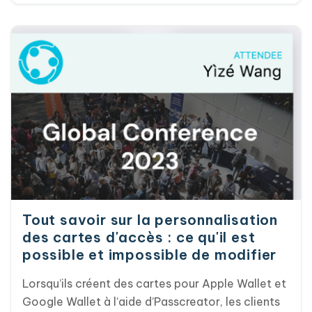
Wallet. Cette vision s'est concrétisée en 2024
avec l'introduction de nouvelles fonctionnalités
marquantes telles que les « Auto-linked Passes
», les « Value-Added Opportunities » et les
notifications push. Apple Wallet a également fait
des progrès significatifs, dévoilant de nouvelles
mises en page pour les billets d'événement avec
la sortie d'iOS 18 en septembre.
Tout savoir sur la personnalisation
des cartes d'accès : ce qu'il est
possible et impossible de modifier
Lorsqu’ils créent des cartes pour Apple Wallet et
Google Wallet à l’aide d’Passcreator, les clients