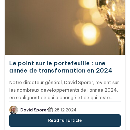
intégrations d'Passcreator sont essentiels à la
réussite. Les pass Wallet ne sont pas de simples
billets : ils constituent une solution pratique et
moderne pour gérer efficacement vos
événements.
Le point sur le portefeuille : une
année de transformation en 2024
Notre directeur général, David Sporer, revient sur
les nombreux développements de l'année 2024,
en soulignant ce qui a changé et ce qui reste
pertinent du point de vue d'Passcreator. Cette
David Sporer
28.12.2024
année a marqué un tournant dans la stratégie de
Google, qui a débuté il y a quelque temps avec le
Read full article
changement de nom de Google Pay en Google