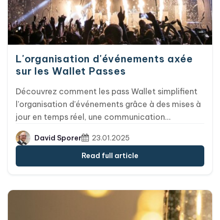
la gestion et l'automatisation des mises à jour
des cartes, que vous utilisiez notre interface
utilisateur intuitive ou que vous intégriez notre
API.
L'organisation d'événements axée
sur les Wallet Passes
Découvrez comment les pass Wallet simplifient
l'organisation d'événements grâce à des mises à
jour en temps réel, une communication
instantanée et des enregistrements plus rapides.
David Sporer
23.01.2025
Cet article aborde leur flexibilité, leurs
fonctionnalités avancées telles que l'intégration
Read full article
NFC, et la manière dont ils offrent une
expérience plus fluide tant aux organisateurs
qu'aux invités. Découvrez pourquoi la formation
du personnel, des tests approfondis et des
options de billetterie flexibles via les outils ou les