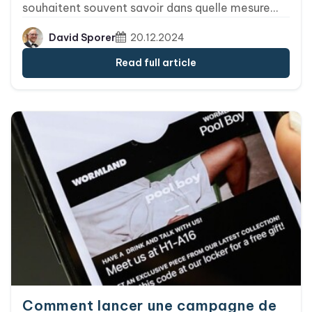
souhaitent souvent savoir dans quelle mesure
ces cartes peuvent être personnalisées. Bien
David Sporer
20.12.2024
qu’Passcreator permette une personnalisation
complète dans les limites fixées par Apple et
Read full article
Google, certains aspects liés au design et à la
mise en page ne peuvent tout simplement pas
être modifiés. Voici un aperçu clair de ce qui est
personnalisable et de ce qui ne l’est pas, ainsi
que les raisons de ces restrictions.
Comment lancer une campagne de