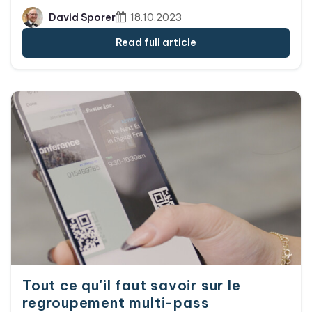
définir les conditions de visibilité des champs sur
David Sporer
18.10.2023
un pass. Ces deux fonctionnalités améliorent les
cas d'utilisation et la flexibilité dont bénéficient
Read full article
les entreprises lorsqu'elles utilisent Passcreator !
Tout ce qu'il faut savoir sur le
regroupement multi-pass