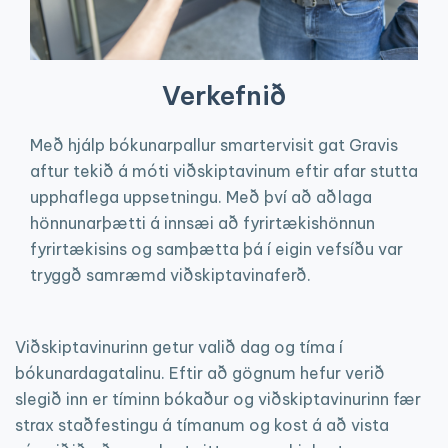
Verkefnið
Með hjálp bókunarpallur smartervisit gat Gravis
aftur tekið á móti viðskiptavinum eftir afar stutta
upphaflega uppsetningu. Með því að aðlaga
hönnunarþætti á innsæi að fyrirtækishönnun
fyrirtækisins og samþætta þá í eigin vefsíðu var
tryggð samræmd viðskiptavinaferð.
Viðskiptavinurinn getur valið dag og tíma í
bókunardagatalinu. Eftir að gögnum hefur verið
slegið inn er tíminn bókaður og viðskiptavinurinn fær
strax staðfestingu á tímanum og kost á að vista