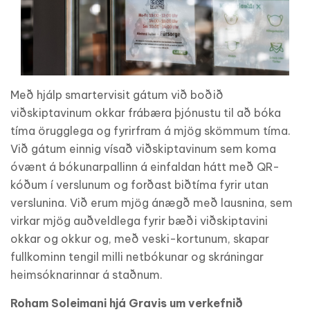
Með hjálp smartervisit gátum við boðið
viðskiptavinum okkar frábæra þjónustu til að bóka
tíma örugglega og fyrirfram á mjög skömmum tíma.
Við gátum einnig vísað viðskiptavinum sem koma
óvænt á bókunarpallinn á einfaldan hátt með QR-
kóðum í verslunum og forðast biðtíma fyrir utan
verslunina. Við erum mjög ánægð með lausnina, sem
virkar mjög auðveldlega fyrir bæði viðskiptavini
okkar og okkur og, með veski-kortunum, skapar
fullkominn tengil milli netbókunar og skráningar
heimsóknarinnar á staðnum.
Roham Soleimani hjá Gravis um verkefnið