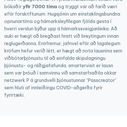
bókaðir
yfir 7000 tíma
og tryggt var að farið væri
eftir forskriftunum. Hugsjónin um einstaklingsbundna
opnunartíma og hámarksleyfilegan fjölda gesta í
hverri verslun býður upp á hámarkssveigjanleika. Að
auki er hægt að bregðast hratt við breytingum innan
reglugerðanna. Ennfremur, jafnvel eftir að lagalegum
kröfum hefur verið létt, er hægt að nota lausnina sem
viðbótarþjónustu til að einfalda skipulagningu
þjónustu- og ráðgjafafunda. smartervisit er lausn
sem var þróuð í samvinnu við samstarfsaðila okkar
netzwerk P á grundvelli þjónustunnar "Passcreator"
sem hluti af innleiðingu COVID-aðgerða fyrir
fyrirtæki.