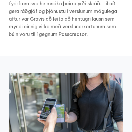
fyrirfram svo heimsókn þeirra yrði skráð. Til að
gera ráðgjöf og þjónustu í verslunum mögulega
aftur var Gravis að leita að hentugri lausn sem
myndi einnig virka með verslunarkortunum sem
búin voru til í gegnum Passcreator.