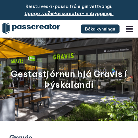
Ræstu veski-passa frá eigin vettvangi.
UppgötvaðuPasscreator-innbyggingu!
Bóka kynningu
Gestastjórnun hjá Gravis í
Þýskalandi
Gravis