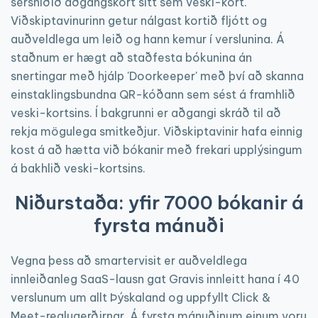
sérsniðið aðgangskort sitt sem veski-kort.
Viðskiptavinurinn getur nálgast kortið fljótt og
auðveldlega um leið og hann kemur í verslunina. Á
staðnum er hægt að staðfesta bókunina án
snertingar með hjálp 'Doorkeeper' með því að skanna
einstaklingsbundna QR-kóðann sem sést á framhlið
veski-kortsins. Í bakgrunni er aðgangi skráð til að
rekja mögulega smitkeðjur. Viðskiptavinir hafa einnig
kost á að hætta við bókanir með frekari upplýsingum
á bakhlið veski-kortsins.
Niðurstaða: yfir 7000 bókanir á
fyrsta mánuði
Vegna þess að smartervisit er auðveldlega
innleiðanleg SaaS-lausn gat Gravis innleitt hana í 40
verslunum um allt Þýskaland og uppfyllt Click &
Meet-reglugerðirnar. Á fyrsta mánuðinum einum voru