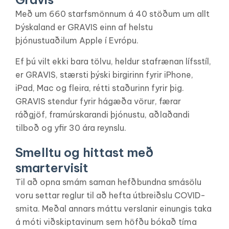
Með um 660 starfsmönnum á 40 stöðum um allt
Þýskaland er GRAVIS einn af helstu
þjónustuaðilum Apple í Evrópu.
Ef þú vilt ekki bara tölvu, heldur stafrænan lífsstíl,
er GRAVIS, stærsti þýski birgirinn fyrir iPhone,
iPad, Mac og fleira, rétti staðurinn fyrir þig.
GRAVIS stendur fyrir hágæða vörur, færar
ráðgjöf, framúrskarandi þjónustu, aðlaðandi
tilboð og yfir 30 ára reynslu.
Smelltu og hittast með
smartervisit
Til að opna smám saman hefðbundna smásölu
voru settar reglur til að hefta útbreiðslu COVID-
smita. Meðal annars máttu verslanir einungis taka
á móti viðskiptavinum sem höfðu bókað tíma