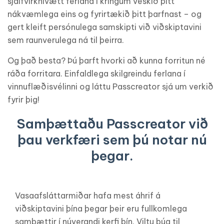
sjálfvirknivætt ferlana í kringum veskið þitt
nákvæmlega eins og fyrirtækið þitt þarfnast – og
gert kleift persónulega samskipti við viðskiptavini
sem raunverulega ná til þeirra.
Og það besta? Þú þarft hvorki að kunna forritun né
ráða forritara. Einfaldlega skilgreindu ferlana í
vinnuflæðisvélinni og láttu Passcreator sjá um verkið
fyrir þig!
Samþættaðu Passcreator við
þau verkfæri sem þú notar nú
þegar.
Vasaafsláttarmiðar hafa mest áhrif á
viðskiptavini þína þegar þeir eru fullkomlega
samþættir í núverandi kerfi þín. Viltu búa til