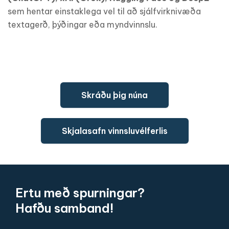
sem hentar einstaklega vel til að sjálfvirknivæða
textagerð, þýðingar eða myndvinnslu.
Skráðu þig núna
Skjalasafn vinnsluvélferlis
Ertu með spurningar?
Hafðu samband!