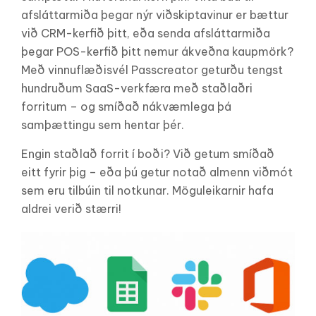
afsláttarmiða þegar nýr viðskiptavinur er bættur
við CRM-kerfið þitt, eða senda afsláttarmiða
þegar POS-kerfið þitt nemur ákveðna kaupmörk?
Með vinnuflæðisvél Passcreator geturðu tengst
hundruðum SaaS-verkfæra með staðlaðri
forritum – og smíðað nákvæmlega þá
samþættingu sem hentar þér.
Engin staðlað forrit í boði? Við getum smíðað
eitt fyrir þig – eða þú getur notað almenn viðmót
sem eru tilbúin til notkunar. Möguleikarnir hafa
aldrei verið stærri!