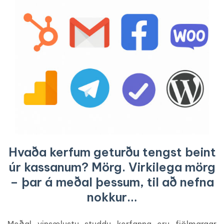
Hvaða kerfum geturðu tengst beint
úr kassanum? Mörg. Virkilega mörg
– þar á meðal þessum, til að nefna
nokkur…
Meðal vinsælustu studdu kerfanna eru fjölmargar