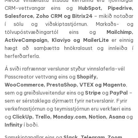
CRM-vettvangar eins og
HubSpot, Pipedrive,
Salesforce, Zoho CRM og Bitrix24
– mikið notaðar
í sölu og viðskiptastjórnun. Markaðs- og
tölvupóstvæðingartól eins og
Mailchimp,
ActiveCampaign, Klaviyo og MailerLite
er einnig
hægt að samþætta hnökralaust og innleiða í
herferðarferla.
Á sviði rafrænnar verslunar styður vinnslaferla-vél
Passcreator vettvang eins og
Shopify,
WooCommerce, PrestaShop, VTEX og Magento
,
sem og greiðsluveitendur eins og
Stripe
og
PayPal
–
sem er sérstaklega dýrmætt fyrir netverslanir. Fyrir
verkefnastjórnun og teymisstjórnun eru verkfæri eins
og
ClickUp, Trello, Monday.com, Notion, Asana
og
Infinity
í boði.
Samskiptapallar eins og
Slack, Telegram, Zoom,