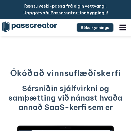
Ræstu veski-passa frá eigin vettvangi.
UppgötvaðuPasscreator-innbyggingu!
Bóka kynningu
Ókóðað vinnsuflæðiskerfi
Sérsniðin sjálfvirkni og
samþætting við nánast hvaða
annað SaaS-kerfi sem er