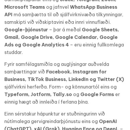
Microsoft Teams
og jafnvel
WhatsApp Business
API
má samþætta til að sjálfvirknivæða tilkynningar,
samskipti við viðskiptavini eða innri vinnuflæði.
Google-þjónustur
– þar á meðal
Google Sheets,
Gmail, Google Drive, Google Calendar, Google
Ads og Google Analytics 4
– eru einnig fullkomlega
studdar.
Fyrir samfélagsmiðla og auglýsingar auðvelda
samþættingar við
Facebook, Instagram for
Business, TikTok Business, LinkedIn og Twitter (X)
sjálfvirkni herferða. Form- og könnunartól eins og
Typeform, Jotform, Tally.so
og
Google Forms
er
einnig hægt að innleiða í ferlana þína.
Einn sérstakur hápunktur er stuðningurinn við
nútímalega gervigreindarþjónustu eins og
OpenAI
(ChatGPT), xAI (Grok), Hugging Face og DeepL
–