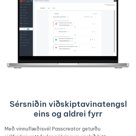
Sérsniðin viðskiptavinatengsl
eins og aldrei fyrr
Með vinnuflæðisvél Passcreator geturðu