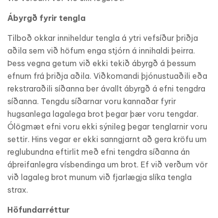
Ábyrgð fyrir tengla
Tilboð okkar inniheldur tengla á ytri vefsíður þriðja
aðila sem við höfum enga stjórn á innihaldi þeirra.
Þess vegna getum við ekki tekið ábyrgð á þessum
efnum frá þriðja aðila. Viðkomandi þjónustuaðili eða
rekstraraðili síðanna ber ávallt ábyrgð á efni tengdra
síðanna. Tengdu síðarnar voru kannaðar fyrir
hugsanlega lagalega brot þegar þær voru tengdar.
Ólögmæt efni voru ekki sýnileg þegar tenglarnir voru
settir. Hins vegar er ekki sanngjarnt að gera kröfu um
reglubundna eftirlit með efni tengdra síðanna án
áþreifanlegra vísbendinga um brot. Ef við verðum vör
við lagaleg brot munum við fjarlægja slíka tengla
strax.
Höfundarréttur