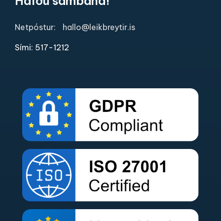
Hafðu samband!
Netpóstur:
hallo@leikbreytir.is
Sími: 517-1212​