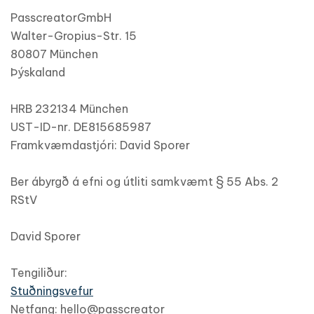
PasscreatorGmbH
Walter-Gropius-Str. 15
80807 München
Þýskaland
HRB 232134 München
UST-ID-nr. DE815685987
Framkvæmdastjóri: David Sporer
Ber ábyrgð á efni og útliti samkvæmt § 55 Abs. 2
RStV
David Sporer
Tengiliður:
Stuðningsvefur
Netfang: hello@passcreator