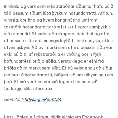
Innihald og verk sem rekstraraðilar síðunnar hafa búið
til á þessum síðum lúta þýskum höfundarrétti. Afritun,
vinnsla, dreifing og hvers konar nýting umfram
takmörk höfundarréttar krefst skriflegrar samþykkis
viðkomandi höfundar eða skapara. Niðurhal og afrit
af þessari síðu eru einungis leyfð til einkaneyslu, ekki í
atvinnuskyni. Að því marki sem efni á þessari síðu var
ekki búið til af rekstraraðila er virðing borin fyrir
höfundarrétti þriðja aðila. Sérstaklega er efni frá
þriðja aðila merkt sem slíkt. Ef þú veist engu að síður
um brot á höfundarrétti, biðjum við um tilkynningu um
það. Ef við verðum vör við lögbrot munum við
fjarlægja slíkt efni strax.
Heimild:
Yfirlýsing eRecht24
Þessi löglegur fyrirvari gildir einnig um Facebook-