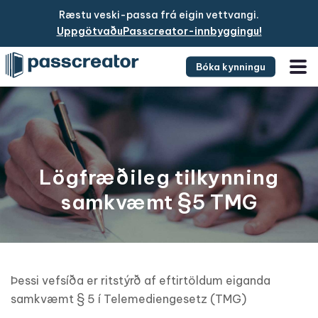
Ræstu veski-passa frá eigin vettvangi.
UppgötvaðuPasscreator-innbyggingu!
Bóka kynningu
Lögfræðileg tilkynning
samkvæmt §5 TMG
Þessi vefsíða er ritstýrð af eftirtöldum eiganda
samkvæmt § 5 í Telemediengesetz (TMG)