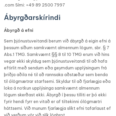
.com Sími: +49 89 2500 7997
Ábyrgðarskírindi
Ábyrgð á efni
Sem þjónustuveitandi berum við ábyrgð á eigin efni á
þessum síðum samkvæmt almennum lögum, sbr. § 7
Abs.1 TMG. Samkvæmt §§ 8 til 10 TMG erum við hins
vegar ekki skyldug sem þjónustuveitandi til að hafa
eftirlit með sendum eða geymdum upplýsingum frá
þriðja aðila né til að rannsaka aðstæður sem benda
til ólögmætrar starfsemi. Skyldur til að fjarlægja eða
loka á notkun upplýsinga samkvæmt almennum
lögum skerðast ekki. Ábyrgð í þessu tilliti er þó ekki
fyrir hendi fyrr en vitað er af tiltekinni ólögmætri
háttsemi. Við munum fjarlægja slíkt efni tafarlaust ef
við verðum vör við slík lögbrot.