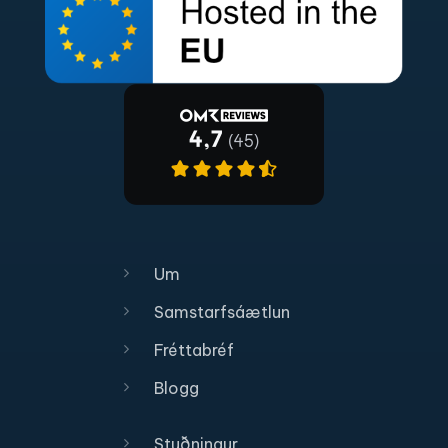
Um
Samstarfsáætlun
Fréttabréf
Blogg
Stuðningur