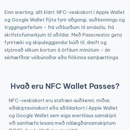
Einn snerting, allt klárt: NFC-veskiskort í Apple Wallet
og Google Wallet flýta fyrir aðgangi, auðkenningu og
tryggingarferlum – frá viðburðum til smásölu, frá
skrifstofumerkjum til aðildar. Með Passcreator geta
fyrirtæki og skipuleggjendur búið til, dreift og
stjórnað slíkum kortum á örfáum mínútum – án
sérhæfðrar vélbúnaðar eða flókinna samþættinga.
Hvað eru NFC Wallet Passes?
NFC-veskiskort eru stafræn auðkenni, miðar,
viðskiptavinakort eða aðildarkort í Apple Wallet
og Google Wallet sem eiga snertilaus samskipti
við samhæfa lesara með nálægðarsamskiptum