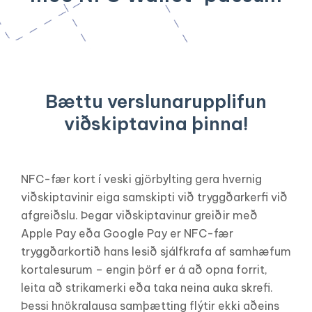
Bættu verslunarupplifun
viðskiptavina þinna!
NFC-fær kort í veski gjörbylting gera hvernig
viðskiptavinir eiga samskipti við tryggðarkerfi við
afgreiðslu. Þegar viðskiptavinur greiðir með
Apple Pay eða Google Pay er NFC-fær
tryggðarkortið hans lesið sjálfkrafa af samhæfum
kortalesurum – engin þörf er á að opna forrit,
leita að strikamerki eða taka neina auka skrefi.
Þessi hnökralausa samþætting flýtir ekki aðeins