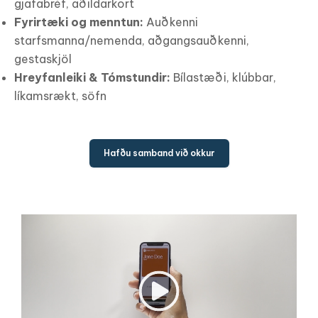
gjafabréf, aðildarkort
Fyrirtæki og menntun:
Auðkenni
starfsmanna/nemenda, aðgangsauðkenni,
gestaskjöl
Hreyfanleiki & Tómstundir:
Bílastæði, klúbbar,
líkamsrækt, söfn
Hafðu samband við okkur