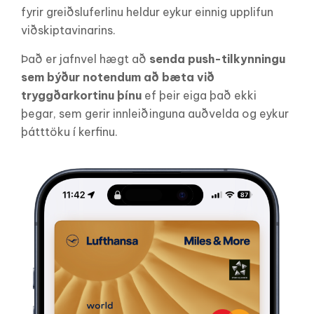
fyrir greiðsluferlinu heldur eykur einnig upplifun
viðskiptavinarins.
Það er jafnvel hægt að
senda push-tilkynningu
sem býður notendum að bæta við
tryggðarkortinu þínu
ef þeir eiga það ekki
þegar, sem gerir innleiðinguna auðvelda og eykur
þátttöku í kerfinu.