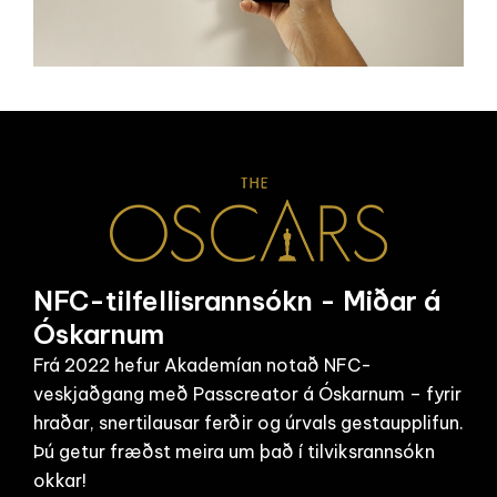
NFC-tilfellisrannsókn - Miðar á
Óskarnum
Frá 2022 hefur Akademían notað NFC-
veskjaðgang með Passcreator á Óskarnum – fyrir
hraðar, snertilausar ferðir og úrvals gestaupplifun.
Þú getur fræðst meira um það í tilviksrannsókn
okkar!