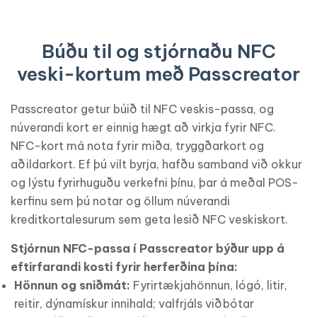
Búðu til og stjórnaðu NFC
veski-kortum með Passcreator
Passcreator getur búið til NFC veskis-passa, og
núverandi kort er einnig hægt að virkja fyrir NFC.
NFC-kort má nota fyrir miða, tryggðarkort og
aðildarkort. Ef þú vilt byrja, hafðu samband við okkur
og lýstu fyrirhuguðu verkefni þínu, þar á meðal POS-
kerfinu sem þú notar og öllum núverandi
kreditkortalesurum sem geta lesið NFC veskiskort.
Stjórnun NFC-passa í Passcreator býður upp á
eftirfarandi kosti fyrir herferðina þína:
Hönnun og sniðmát:
Fyrirtækjahönnun, lógó, litir,
reitir, dýnamískur innihald; valfrjáls viðbótar