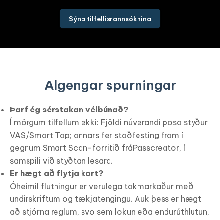
Sýna tilfellisrannsóknina
Algengar spurningar
Þarf ég sérstakan vélbúnað?
Í mörgum tilfellum ekki: Fjöldi núverandi posa styður
VAS/Smart Tap; annars fer staðfesting fram í
gegnum Smart Scan-forritið fráPasscreator, í
samspili við styðtan lesara.
Er hægt að flytja kort?
Óheimil flutningur er verulega takmarkaður með
undirskriftum og tækjatengingu. Auk þess er hægt
að stjórna reglum, svo sem lokun eða endurúthlutun,