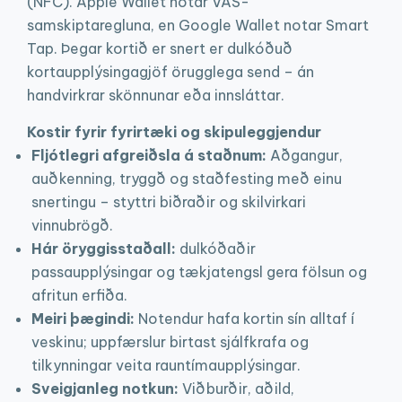
(NFC). Apple Wallet notar VAS-
samskiptaregluna, en Google Wallet notar Smart
Tap. Þegar kortið er snert er dulkóðuð
kortaupplýsingagjöf örugglega send – án
handvirkrar skönnunar eða innsláttar.
Kostir fyrir fyrirtæki og skipuleggjendur
Fljótlegri afgreiðsla á staðnum:
Aðgangur,
auðkenning, tryggð og staðfesting með einu
snertingu – styttri biðraðir og skilvirkari
vinnubrögð.
Hár öryggisstaðall:
dulkóðaðir
passaupplýsingar og tækjatengsl gera fölsun og
afritun erfiða.
Meiri þægindi:
Notendur hafa kortin sín alltaf í
veskinu; uppfærslur birtast sjálfkrafa og
tilkynningar veita rauntímaupplýsingar.
Sveigjanleg notkun:
Viðburðir, aðild,