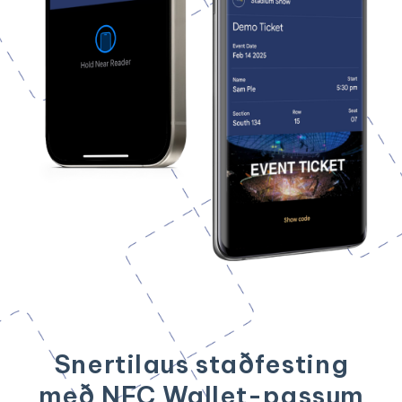
Snertilaus staðfesting
með NFC Wallet-passum