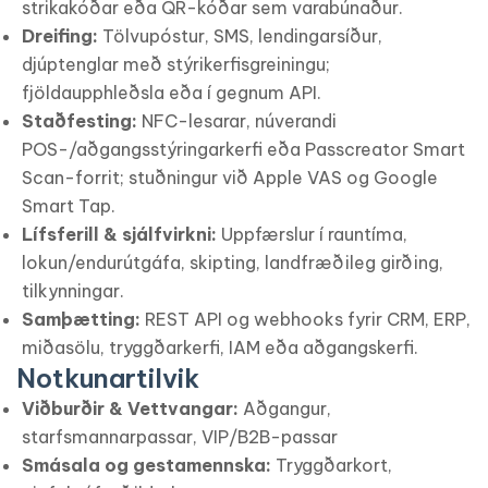
strikakóðar eða QR-kóðar sem varabúnaður.
Dreifing:
Tölvupóstur, SMS, lendingarsíður,
djúptenglar með stýrikerfisgreiningu;
fjöldaupphleðsla eða í gegnum API.
Staðfesting:
NFC-lesarar, núverandi
POS-/aðgangsstýringarkerfi eða Passcreator Smart
Scan-forrit; stuðningur við Apple VAS og Google
Smart Tap.
Lífsferill & sjálfvirkni:
Uppfærslur í rauntíma,
lokun/endurútgáfa, skipting, landfræðileg girðing,
tilkynningar.
Samþætting:
REST API og webhooks fyrir CRM, ERP,
miðasölu, tryggðarkerfi, IAM eða aðgangskerfi.
Notkunartilvik
Viðburðir & Vettvangar:
Aðgangur,
starfsmannarpassar, VIP/B2B-passar
Smásala og gestamennska:
Tryggðarkort,