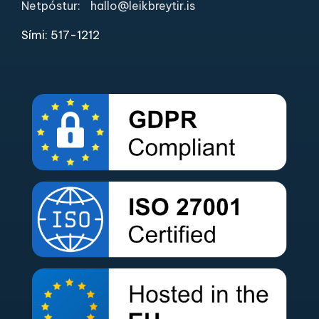
Netpóstur:
hallo@leikbreytir.is
Sími: 517-1212​