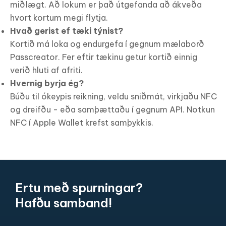
miðlægt. Að lokum er það útgefanda að ákveða
hvort kortum megi flytja.
Hvað gerist ef tæki týnist?
Kortið má loka og endurgefa í gegnum mælaborð
Passcreator. Fer eftir tækinu getur kortið einnig
verið hluti af afriti.
Hvernig byrja ég?
Búðu til ókeypis reikning, veldu sniðmát, virkjaðu NFC
og dreifðu - eða samþættaðu í gegnum API. Notkun
NFC í Apple Wallet krefst samþykkis.
Ertu með spurningar?
Hafðu samband!