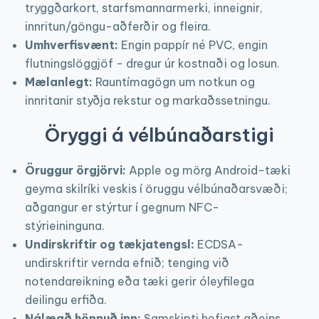
tryggðarkort, starfsmannarmerki, inneignir,
innritun/göngu-aðferðir og fleira.
Umhverfisvænt:
Engin pappír né PVC, engin
flutningslöggjöf - dregur úr kostnaði og losun.
Mælanlegt:
Rauntímagögn um notkun og
innritanir styðja rekstur og markaðssetningu.
Öryggi á vélbúnaðarstigi
Öruggur örgjörvi:
Apple og mörg Android-tæki
geyma skilríki veskis í öruggu vélbúnaðar­svæði;
aðgangur er stýrtur í gegnum NFC-
stýrieininguna.
Undirskriftir og tækjatengsl:
ECDSA-
undirskriftir vernda efnið; tenging við
notendareikning eða tæki gerir óleyfilega
deilingu erfiða.
Nálægð hönnuð inn:
Samskipti hefjast aðeins