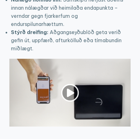
innan nálægðar við heimilaða endapunkta –
verndar gegn fjarkerfum og
endurspilunarhættum.
Stýrð dreifing:
Aðgangseyðublöð geta verið
gefin út, uppfærð, afturkölluð eða tímabundin
miðlægt.