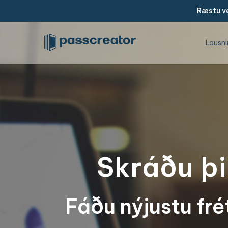
Ræstu ve
Lausni
Skráðu þi
Fáðu nýjustu fré