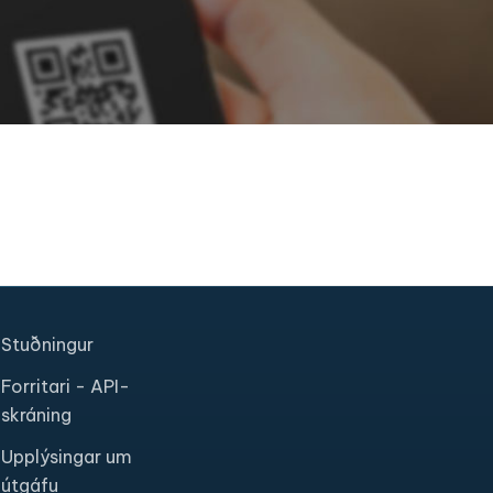
Stuðningur
Forritari - API-
skráning
Upplýsingar um
útgáfu