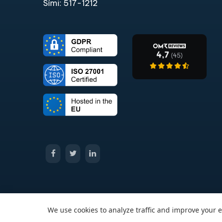
Sími: 517-1212​
We use cookies to analyze traffic and improve your 
© 2026 All Rights Reserved Passcreator GmbH