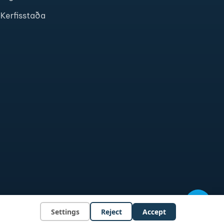
Kerfisstaða
Settings
Reject
Accept
nuverndarstefna
Skilmálar og skilyrði
Cookie Settings