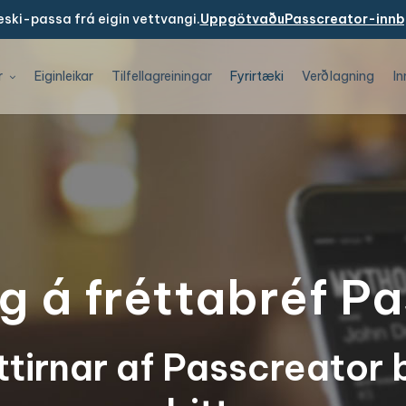
ski-passa frá eigin vettvangi.
UppgötvaðuPasscreator-innb
r
Eiginleikar
Tilfellagreiningar
Fyrirtæki
Verðlagning
In
g á fréttabréf P
ttirnar af Passcreator b