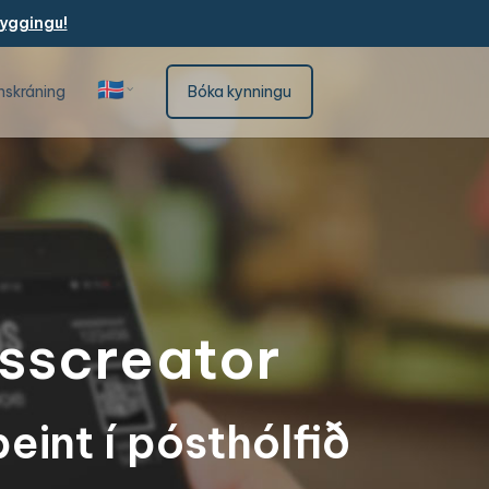
yggingu!
🇮🇸
nskráning
Bóka kynningu
Íslenska
asscreator
eint í pósthólfið