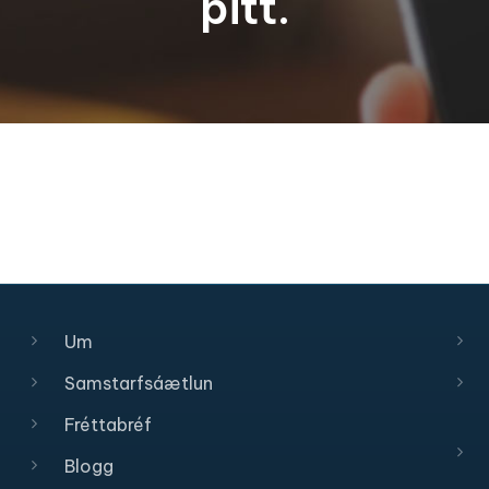
þitt.
Um
Samstarfsáætlun
Fréttabréf
Blogg