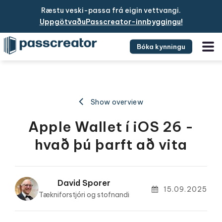
Ræstu veski-passa frá eigin vettvangi.
UppgötvaðuPasscreator-innbyggingu!
Bóka kynningu
Show overview
Apple Wallet í iOS 26 -
hvað þú þarft að vita
David Sporer
15.09.2025
Tækniforstjóri og stofnandi