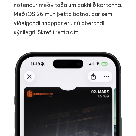
notendur meðvitaða um bakhlið kortanna.
Með iOS 26 mun þetta batna, þar sem
viðeigandi hnappar eru nú áberandi
sýnilegri. Skref í rétta átt!