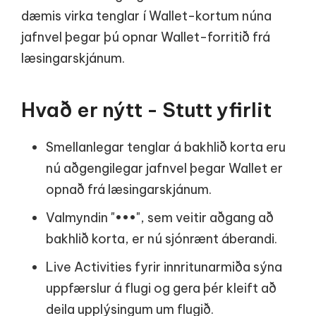
dæmis virka tenglar í Wallet-kortum núna
jafnvel þegar þú opnar Wallet-forritið frá
læsingarskjánum.
Hvað er nýtt - Stutt yfirlit
Smellanlegar tenglar á bakhlið korta eru
nú aðgengilegar jafnvel þegar Wallet er
opnað frá læsingarskjánum.
Valmyndin "•••", sem veitir aðgang að
bakhlið korta, er nú sjónrænt áberandi.
Live Activities fyrir innritunarmiða sýna
uppfærslur á flugi og gera þér kleift að
deila upplýsingum um flugið.