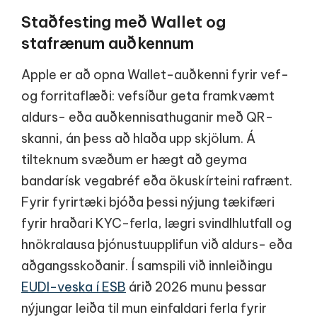
Staðfesting með Wallet og
stafrænum auðkennum
Apple er að opna Wallet-auðkenni fyrir vef-
og forritaflæði: vefsíður geta framkvæmt
aldurs- eða auðkennisathuganir með QR-
skanni, án þess að hlaða upp skjölum. Á
tilteknum svæðum er hægt að geyma
bandarísk vegabréf eða ökuskírteini rafrænt.
Fyrir fyrirtæki bjóða þessi nýjung tækifæri
fyrir hraðari KYC-ferla, lægri svindlhlutfall og
hnökralausa þjónustuupplifun við aldurs- eða
aðgangsskoðanir. Í samspili við innleiðingu
EUDI-veska í ESB
árið 2026 munu þessar
nýjungar leiða til mun einfaldari ferla fyrir