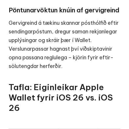
Pöntunarvöktun knúin af gervigreind
Gervigreind á tækinu skannar pósthólfið eftir
sendingarpóstum, dregur saman rekjanlegar
upplýsingar og skráir þær í Wallet.
Verslunarpassar hagnast því viðskiptavinir
opna passana reglulega – kjörin fyrir eftir­
sölutengdar herferðir.
Tafla: Eiginleikar Apple
Wallet fyrir iOS 26 vs. iOS
26