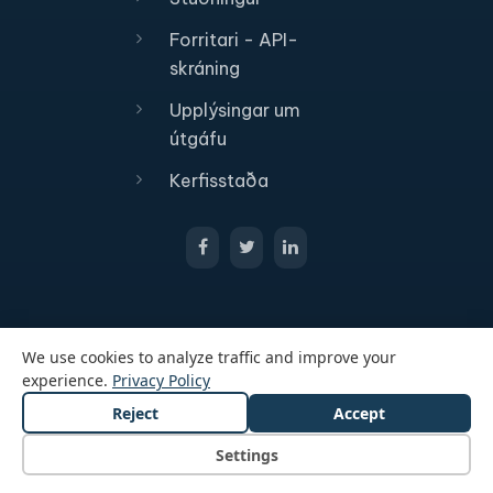
Forritari - API-
skráning
Upplýsingar um
útgáfu
Kerfisstaða
We use cookies to analyze traffic and improve your
experience.
Privacy Policy
Reject
Accept
© 2026 All Rights Reserved Passcreator GmbH
Lögfræðileg tilkynning
Persónuverndarstefna
Settings
Skilmálar og skilyrði
Cookie Settings