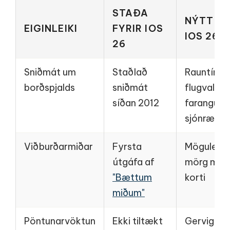
STAÐA
NÝTT ÁS
EIGINLEIKI
FYRIR IOS
IOS 26
26
Sniðmát um
Staðlað
Rauntímav
borðspjalds
sniðmát
flugvallar
síðan 2012
farangursr
sjónrænar
Viðburðarmiðar
Fyrsta
Mögulegt 
útgáfa af
mörg miða
"Bættum
korti
miðum"
Pöntunarvöktun
Ekki tiltækt
Gervigrein