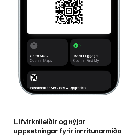
Lífvirknileiðir og nýjar
uppsetningar fyrir innritunarmiða