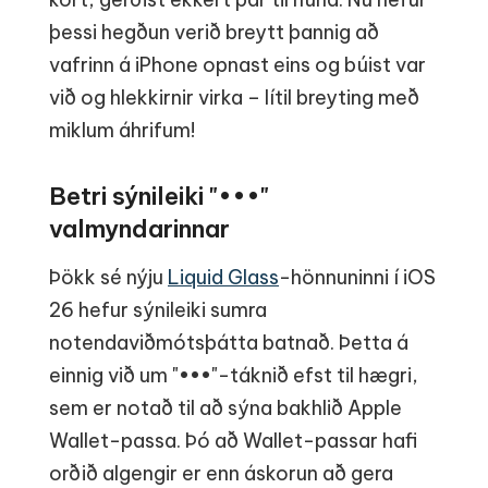
þessi hegðun verið breytt þannig að
vafrinn á iPhone opnast eins og búist var
við og hlekkirnir virka – lítil breyting með
miklum áhrifum!
Betri sýnileiki "•••"
valmyndarinnar
Þökk sé nýju
Liquid Glass
-hönnuninni í iOS
26 hefur sýnileiki sumra
notendaviðmótsþátta batnað. Þetta á
einnig við um "•••"-táknið efst til hægri,
sem er notað til að sýna bakhlið Apple
Wallet-passa. Þó að Wallet-passar hafi
orðið algengir er enn áskorun að gera