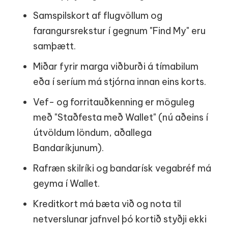
Samspilskort af flugvöllum og
farangursrekstur í gegnum "Find My" eru
samþætt.
Miðar fyrir marga viðburði á tímabilum
eða í seríum má stjórna innan eins korts.
Vef- og forritauðkenning er möguleg
með "Staðfesta með Wallet" (nú aðeins í
útvöldum löndum, aðallega
Bandaríkjunum).
Rafræn skilríki og bandarísk vegabréf má
geyma í Wallet.
Kreditkort má bæta við og nota til
netverslunar jafnvel þó kortið styðji ekki