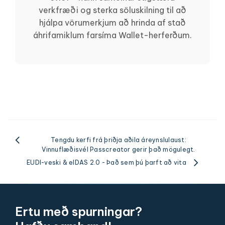
verkfræði og sterka söluskilning til að
hjálpa vörumerkjum að hrinda af stað
áhrifamiklum farsíma Wallet-herferðum.
Tengdu kerfi frá þriðja aðila áreynslulaust:
Vinnuflæðisvél Passcreator gerir það mögulegt.
EUDI-veski & eIDAS 2.0 - Það sem þú þarft að vita
Ertu með spurningar?