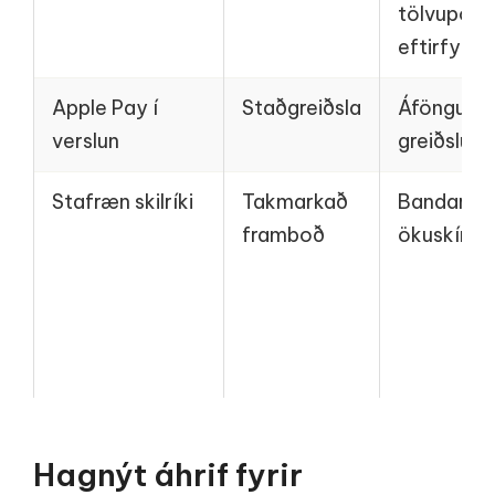
tölvupósta,
eftirfylgni
Apple Pay í
Staðgreiðsla
Áföngun o
verslun
greiðslufer
Stafræn skilríki
Takmarkað
Bandarísk
framboð
ökuskírtein
Hagnýt áhrif fyrir