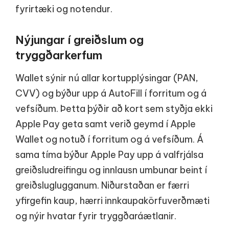
fyrirtæki og notendur.
Nýjungar í greiðslum og
tryggðarkerfum
Wallet sýnir nú allar kortupplýsingar (PAN,
CVV) og býður upp á AutoFill í forritum og á
vefsíðum. Þetta þýðir að kort sem styðja ekki
Apple Pay geta samt verið geymd í Apple
Wallet og notuð í forritum og á vefsíðum. Á
sama tíma býður Apple Pay upp á valfrjálsa
greiðsludreifingu og innlausn umbunar beint í
greiðsluglugganum. Niðurstaðan er færri
yfirgefin kaup, hærri innkaupakörfuverðmæti
og nýir hvatar fyrir tryggðaráætlanir.