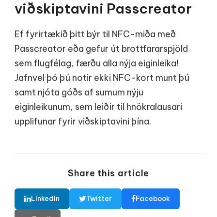
viðskiptavini Passcreator
Ef fyrirtækið þitt býr til NFC-miða með
Passcreator eða gefur út brottfararspjöld
sem flugfélag, færðu alla nýja eiginleika!
Jafnvel þó þú notir ekki NFC-kort munt þú
samt njóta góðs af sumum nýju
eiginleikunum, sem leiðir til hnökralausari
upplifunar fyrir viðskiptavini þína.
Share this article
LinkedIn
Twitter
Facebook