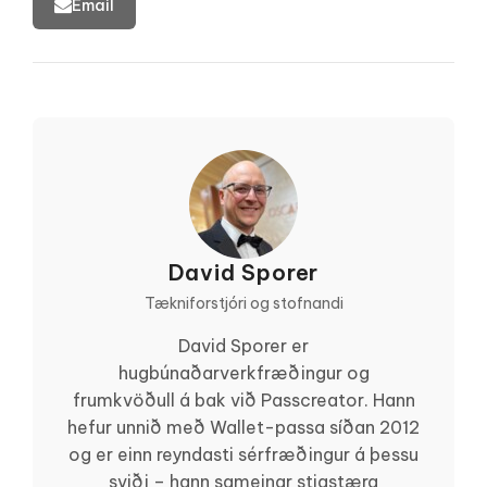
Email
David Sporer
Tækniforstjóri og stofnandi
David Sporer er
hugbúnaðarverkfræðingur og
frumkvöðull á bak við Passcreator. Hann
hefur unnið með Wallet-passa síðan 2012
og er einn reyndasti sérfræðingur á þessu
sviði – hann sameinar stigstæra