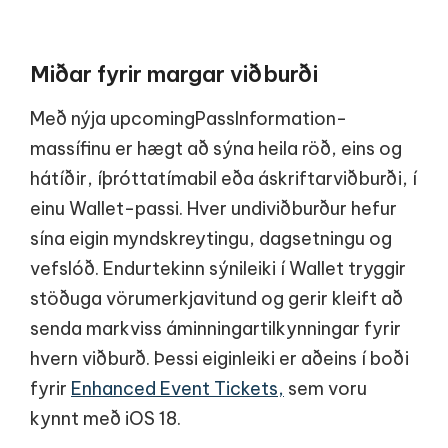
Miðar fyrir margar viðburði
Með nýja upcomingPassInformation-
massífinu er hægt að sýna heila röð, eins og
hátíðir, íþróttatímabil eða áskriftarviðburði, í
einu Wallet-passi. Hver undiviðburður hefur
sína eigin myndskreytingu, dagsetningu og
vefslóð. Endurtekinn sýnileiki í Wallet tryggir
stöðuga vörumerkjavitund og gerir kleift að
senda markviss áminningartilkynningar fyrir
hvern viðburð. Þessi eiginleiki er aðeins í boði
fyrir
Enhanced Event Tickets,
sem voru
kynnt með iOS 18.