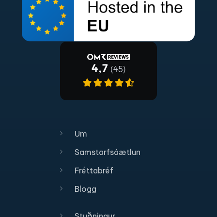
Um
Samstarfsáætlun
Fréttabréf
Blogg
Stuðningur