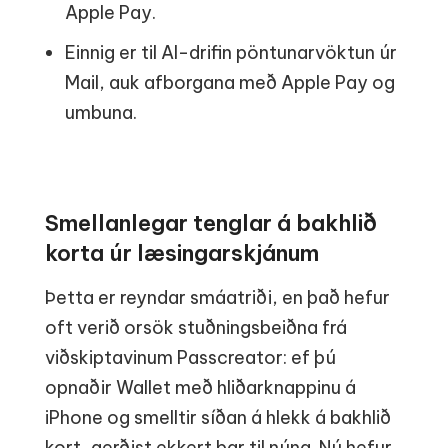
Apple Pay.
Einnig er til AI-drifin pöntunarvöktun úr
Mail, auk afborgana með Apple Pay og
umbuna.
Smellanlegar tenglar á bakhlið
korta úr læsingarskjánum
Þetta er reyndar smáatriði, en það hefur
oft verið orsök stuðningsbeiðna frá
viðskiptavinum Passcreator: ef þú
opnaðir Wallet með hliðarknappinu á
iPhone og smelltir síðan á hlekk á bakhlið
kort, gerðist ekkert þar til núna. Nú hefur