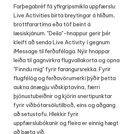
Farþegabréf fá yfirgripsmikla uppfærslu:
Live Activities birta breytingar á hliðum,
brottfarartíma eða töf beint á
læsiskjánum. "Deila"-hnappur gerir þér
kleift að senda Live Activity í gegnum
iMessage til ferðafélaga. Nýir hnappar
leiða til gagnvirkra flugvallakorta og opna
"Finndu mig" fyrir farangursrekka. Fyrir
flugfélög og ferðavörumerki þýðir þetta
aukna ánægju viðskiptavina, færri
þjónustubeiðnir og kjörin snertipunktar
fyrir viðbótarsölutilboð, eins og aðgang
að setustofu. Hlekkir fyrir
uppfærslubókanir og fleira er einnig hægt
að bæta við.