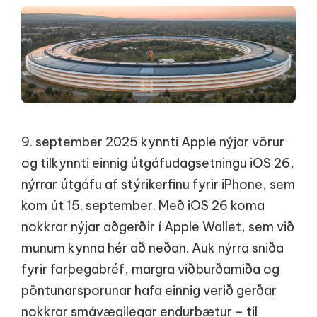
9. september 2025 kynnti Apple nýjar vörur
og tilkynnti einnig útgáfudagsetningu iOS 26,
nýrrar útgáfu af stýrikerfinu fyrir iPhone, sem
kom út 15. september. Með iOS 26 koma
nokkrar nýjar aðgerðir í Apple Wallet, sem við
munum kynna hér að neðan. Auk nýrra sniða
fyrir farþegabréf, margra viðburðamiða og
pöntunarsporunar hafa einnig verið gerðar
nokkrar smávægilegar endurbætur – til