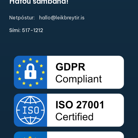
Hafðu samband!
Netpóstur:
hallo@leikbreytir.is
Sími: 517-1212​