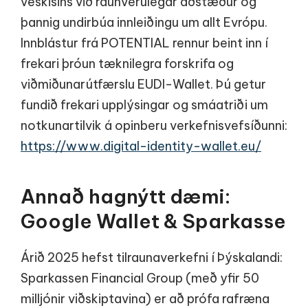
veskisins við raunverulegar aðstæður og
þannig undirbúa innleiðingu um allt Evrópu.
Innblástur frá POTENTIAL rennur beint inn í
frekari þróun tæknilegra forskrifa og
viðmiðunarútfærslu EUDI-Wallet. Þú getur
fundið frekari upplýsingar og smáatriði um
notkunartilvik á opinberu verkefnisvefsíðunni:
https://www.digital-identity-wallet.eu/
Annað hagnýtt dæmi:
Google Wallet & Sparkasse
Árið 2025 hefst tilraunaverkefni í Þýskalandi:
Sparkassen Financial Group (með yfir 50
milljónir viðskiptavina) er að prófa rafræna