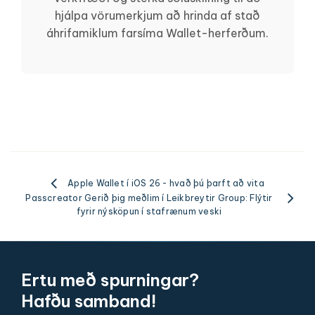
hjálpa vörumerkjum að hrinda af stað
áhrifamiklum farsíma Wallet-herferðum.
Apple Wallet í iOS 26 - hvað þú þarft að vita
Passcreator Gerið þig meðlim í Leikbreytir Group: Flýtir
fyrir nýsköpun í stafrænum veski
Ertu með spurningar?
Hafðu samband!