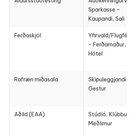
Aldursstaðfesting
Auðkenningarvald
Sparkasse -
Kaupandi, Sali
Ferðaskjöl
Yfirvald/Flugfélag
- Ferðamaður,
Hótel
Rafræn miðasala
Skipuleggjandi -
Gestur
Aðild (EAA)
Stúdíó, Klúbbur -
Meðlimur