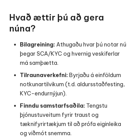
Hvað ættir þú að gera
núna?
Bilagreining:
Athugaðu hvar þú notar nú
þegar SCA/KYC og hvernig veski­ferlar
má samþætta.
Tilraunaverkefni:
Byrjaðu á einföldum
notkunartilvikum (t.d. aldursstaðfesting,
KYC-endurnýjun).
Finndu samstarfsaðila:
Tengstu
þjónustuveitum fyrir traust og
tæknifyrirtækjum til að prófa eiginleika
og viðmót snemma.