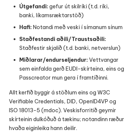
Útgefandi:
gefur út skilríki (t.d. ríki,
banki, líkamsræktarstöð)
Hafi:
Notandi með veski í símanum sínum
Staðfestandi aðili/Traustsaðili:
Staðfestir skjalið (t.d. banki, netverslun)
Miðlarar/endurseljendur:
Vettvangar
sem einfalda gerð EUDI-skírteina, eins og
Passcreator mun gera í framtíðinni.
Allt kerfið byggir á stöðlum eins og W3C
Verifiable Credentials, DID, OpenID4VP og
ISO 18013-5 (mdoc). Veskisforritið geymir
skírteinin dulkóðuð á tækinu; notandinn ræður
hvaða eiginleika hann deilir.