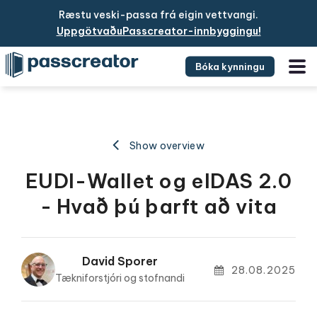
Ræstu veski-passa frá eigin vettvangi.
UppgötvaðuPasscreator-innbyggingu!
Bóka kynningu
Show overview
EUDI-Wallet og eIDAS 2.0
- Hvað þú þarft að vita
David Sporer
28.08.2025
Tækniforstjóri og stofnandi