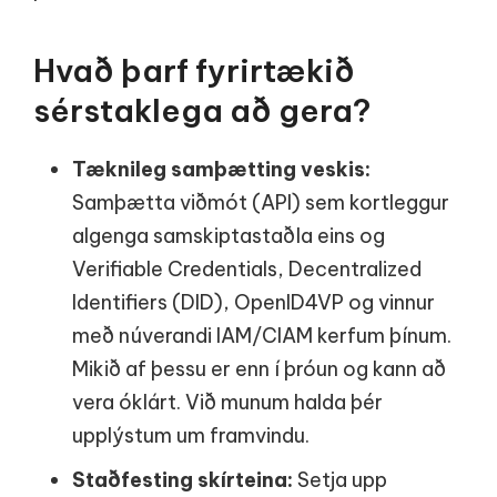
Hvað þarf fyrirtækið
sérstaklega að gera?
Tæknileg samþætting veskis:
Samþætta viðmót (API) sem kortleggur
algenga samskiptastaðla eins og
Verifiable Credentials, Decentralized
Identifiers (DID), OpenID4VP og vinnur
með núverandi IAM/CIAM kerfum þínum.
Mikið af þessu er enn í þróun og kann að
vera óklárt. Við munum halda þér
upplýstum um framvindu.
Staðfesting skírteina:
Setja upp