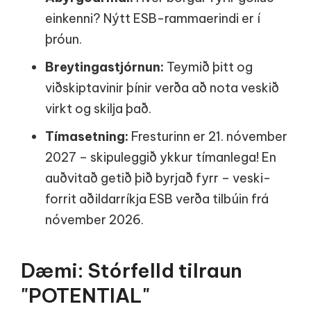
einkenni? Nýtt ESB-rammaerindi er í
þróun.
Breytingastjórnun:
Teymið þitt og
viðskiptavinir þínir verða að nota veskið
virkt og skilja það.
Tímasetning:
Fresturinn er 21. nóvember
2027 – skipuleggið ykkur tímanlega! En
auðvitað getið þið byrjað fyrr – veski-
forrit aðildarríkja ESB verða tilbúin frá
nóvember 2026.
Dæmi: Stórfelld tilraun
"POTENTIAL"