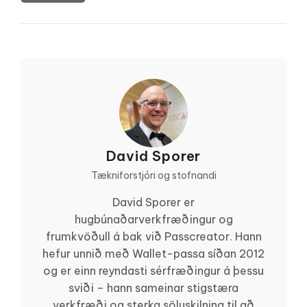
David Sporer
Tækniforstjóri og stofnandi
David Sporer er
hugbúnaðarverkfræðingur og
frumkvöðull á bak við Passcreator. Hann
hefur unnið með Wallet-passa síðan 2012
og er einn reyndasti sérfræðingur á þessu
sviði – hann sameinar stigstæra
verkfræði og sterka söluskilning til að