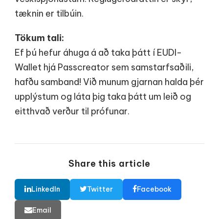
tæknin er tilbúin.
Tökum tali:
Ef þú hefur áhuga á að taka þátt í EUDI-
Wallet hjá Passcreator sem samstarfsaðili,
hafðu samband! Við munum gjarnan halda þér
upplýstum og láta þig taka þátt um leið og
eitthvað verður til prófunar.
Share this article
LinkedIn
Twitter
Facebook
Email