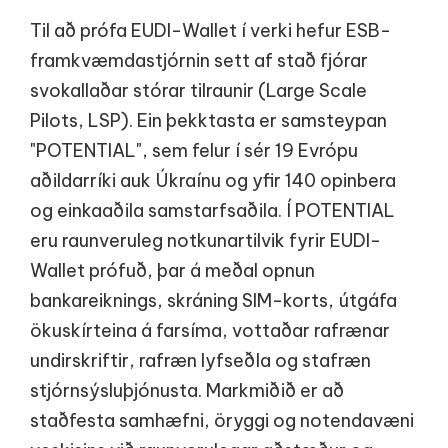
Til að prófa EUDI-Wallet í verki hefur ESB-
framkvæmdastjórnin sett af stað fjórar
svokallaðar stórar tilraunir (Large Scale
Pilots, LSP). Ein þekktasta er samsteypan
"POTENTIAL", sem felur í sér 19 Evrópu
aðildarríki auk Úkraínu og yfir 140 opinbera
og einkaaðila samstarfsaðila. Í POTENTIAL
eru raunveruleg notkunartilvik fyrir EUDI-
Wallet prófuð, þar á meðal opnun
bankareiknings, skráning SIM-korts, útgáfa
ökuskírteina á farsíma, vottaðar rafrænar
undirskriftir, rafræn lyfseðla og stafræn
stjórnsýsluþjónusta. Markmiðið er að
staðfesta samhæfni, öryggi og notendavæni