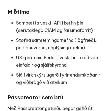
Miðtíma
Samþætta veski-API í kerfin þín
(sérstaklega CIAM og farsímaforrit)
Stofna samræmingarnefnd (lögfræði,
persónuvernd, upplýsingatækni)
UX-prófanir: Ferlar í veski þurfa að vera
einfaldir og sjálfskýrandi.
Sjálfvirk skýrslugerð fyrir endurskoðanir
og viðbrögð við atvikum
Passcreator sem brú
Með Passcreator geturðu þegar gefið út