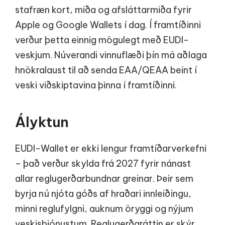
stafræn kort, miða og afsláttarmiða fyrir
Apple og Google Wallets í dag. Í framtíðinni
verður þetta einnig mögulegt með EUDI-
veskjum. Núverandi vinnuflæði þín má aðlaga
hnökralaust til að senda EAA/QEAA beint í
veski viðskiptavina þinna í framtíðinni.
Ályktun
EUDI-Wallet er ekki lengur framtíðarverkefni
– það verður skylda frá 2027 fyrir nánast
allar reglugerðarbundnar greinar. Þeir sem
byrja nú njóta góðs af hraðari innleiðingu,
minni reglufylgni, auknum öryggi og nýjum
veskisþjónustum. Reglugerðaráttin er skýr,