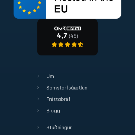
Um
Samstarfsáætlun
Fréttabréf
Blogg
Stuðningur