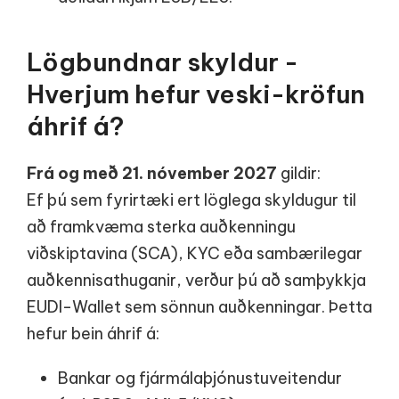
Lögbundnar skyldur -
Hverjum hefur veski-kröfun
áhrif á?
Frá og með 21. nóvember 2027
gildir:
Ef þú sem fyrirtæki ert löglega skyldugur til
að framkvæma sterka auðkenningu
viðskiptavina (SCA), KYC eða sambærilegar
auðkennisathuganir, verður þú að samþykkja
EUDI-Wallet sem sönnun auðkenningar. Þetta
hefur bein áhrif á:
Bankar og fjármálaþjónustuveitendur