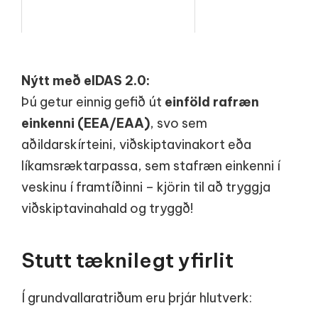
Nýtt með eIDAS 2.0:
Þú getur einnig gefið út
einföld rafræn
einkenni (EEA/EAA)
, svo sem
aðildarskírteini, viðskiptavinakort eða
líkamsræktarpassa, sem stafræn einkenni í
veskinu í framtíðinni – kjörin til að tryggja
viðskiptavina­hald og tryggð!
Stutt tæknilegt yfirlit
Í grundvallaratriðum eru þrjár hlutverk: