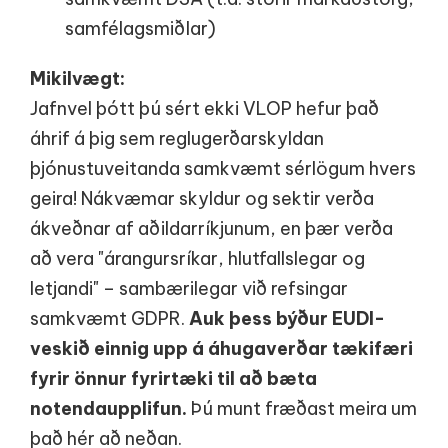
samfélagsmiðlar)
Mikilvægt:
Jafnvel þótt þú sért ekki VLOP hefur það
áhrif á þig sem reglugerðarskyldan
þjónustuveitanda samkvæmt sérlögum hvers
geira! Nákvæmar skyldur og sektir verða
ákveðnar af aðildarríkjunum, en þær verða
að vera "árangursríkar, hlutfallslegar og
letjandi" – sambærilegar við refsingar
samkvæmt GDPR.
Auk þess býður EUDI-
veskið einnig upp á áhugaverðar tækifæri
fyrir önnur fyrirtæki til að bæta
notendaupplifun.
Þú munt fræðast meira um
það hér að neðan.