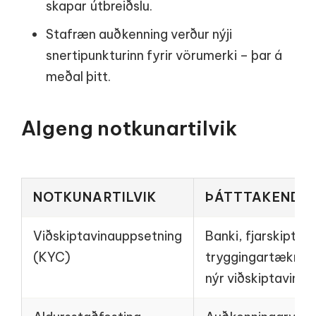
skapar útbreiðslu.
Stafræn auðkenning verður nýji
snertipunkturinn fyrir vörumerki – þar á
meðal þitt.
Algeng notkunartilvik
NOTKUNARTILVIK
ÞÁTTTAKENDU
Viðskiptavinauppsetning
Banki, fjarskipti,
(KYC)
tryggingartækni -
nýr viðskiptavinur