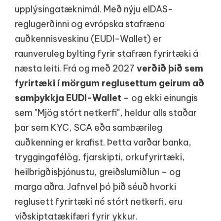
upplýsingatæknimál. Með nýju eIDAS-
reglugerðinni og evrópska stafræna
auðkennisveskinu (EUDI-Wallet) er
raunveruleg bylting fyrir stafræn fyrirtæki á
næsta leiti. Frá og með 2027
verðið þið sem
fyrirtæki í mörgum reglusettum geirum að
samþykkja EUDI-Wallet
– og ekki einungis
sem "Mjög stórt netkerfi", heldur alls staðar
þar sem KYC, SCA eða sambærileg
auðkenning er krafist. Þetta varðar banka,
tryggingafélög, fjarskipti, orkufyrirtæki,
heilbrigðisþjónustu, greiðslumiðlun – og
marga aðra. Jafnvel þó þið séuð hvorki
reglusett fyrirtæki né stórt netkerfi, eru
viðskiptatækifæri fyrir ykkur.