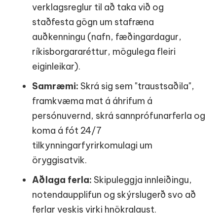
verklagsreglur til að taka við og
staðfesta gögn um stafræna
auðkenningu (nafn, fæðingardagur,
ríkisborgararéttur, mögulega fleiri
eiginleikar).
Samræmi:
Skrá sig sem "traustsaðila",
framkvæma mat á áhrifum á
persónuvernd, skrá sannprófunarferla og
koma á fót 24/7
tilkynningarfyrirkomulagi um
öryggisatvik.
Aðlaga ferla:
Skipuleggja innleiðingu,
notendaupplifun og skýrslugerð svo að
ferlar veskis virki hnökralaust.