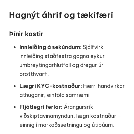
Hagnýt áhrif og tækifæri
Þínir kostir
Innleiðing á sekúndum:
Sjálfvirk
innleiðing staðfestra gagna eykur
umbreytingarhlutfall og dregur úr
brotthvarfi.
Lægri KYC-kostnaður:
Færri handvirkar
athuganir, einföld samræmi.
Fljótlegri ferlar:
Árangursrík
viðskiptavinamyndun, lægri kostnaður –
einnig í markaðssetningu og útibúum.