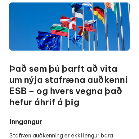
Það sem þú þarft að vita
um nýja stafræna auðkenni
ESB – og hvers vegna það
hefur áhrif á þig
Inngangur
Stafræn auðkenning er ekki lengur bara