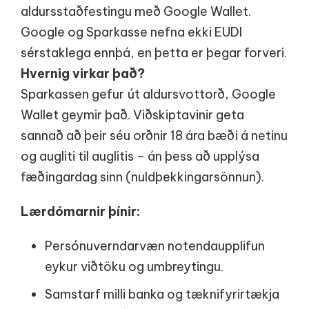
aldursstaðfestingu með Google Wallet.
Google og Sparkasse nefna ekki EUDI
sérstaklega ennþá, en þetta er þegar forveri.
Hvernig virkar það?
Sparkassen gefur út aldursvottorð, Google
Wallet geymir það. Viðskiptavinir geta
sannað að þeir séu orðnir 18 ára bæði á netinu
og augliti til auglitis – án þess að upplýsa
fæðingardag sinn (nuldþekkingarsönnun).
Lærdómarnir þínir:
Persónuverndarvæn notendaupplifun
eykur viðtöku og umbreytingu.
Samstarf milli banka og tæknifyrirtækja