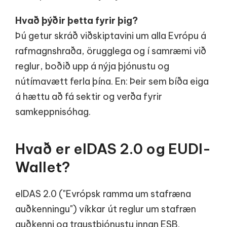
Hvað þýðir þetta fyrir þig?
Þú getur skráð viðskiptavini um alla Evrópu á
rafmagnshraða, örugglega og í samræmi við
reglur, boðið upp á nýja þjónustu og
nútímavætt ferla þína. En: Þeir sem bíða eiga
á hættu að fá sektir og verða fyrir
samkeppnisóhag.
Hvað er eIDAS 2.0 og EUDI-
Wallet?
eIDAS 2.0 ("Evrópsk ramma um stafræna
auðkenningu") víkkar út reglur um stafræn
auðkenni og traustþjónustu innan ESB.