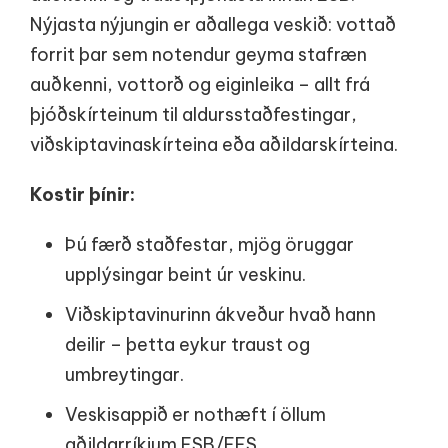
Nýjasta nýjungin er aðallega veskið: vottað
forrit þar sem notendur geyma stafræn
auðkenni, vottorð og eiginleika – allt frá
þjóðskírteinum til aldursstaðfestingar,
viðskiptavinaskírteina eða aðildarskírteina.
Kostir þínir:
Þú færð staðfestar, mjög öruggar
upplýsingar beint úr veskinu.
Viðskiptavinurinn ákveður hvað hann
deilir – þetta eykur traust og
umbreytingar.
Veskisappið er nothæft í öllum
aðildarríkjum ESB/EES.