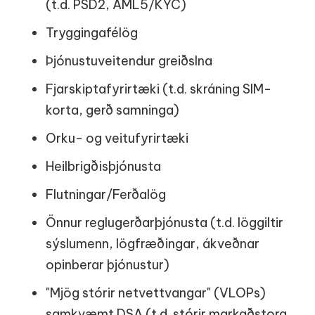
(t.d. PSD2, AML5/KYC)
Tryggingafélög
Þjónustuveitendur greiðslna
Fjarskiptafyrirtæki (t.d. skráning SIM-
korta, gerð samninga)
Orku- og veitufyrirtæki
Heilbrigðisþjónusta
Flutningar/Ferðalög
Önnur reglugerðarþjónusta (t.d. löggiltir
sýslumenn, lögfræðingar, ákveðnar
opinberar þjónustur)
"Mjög stórir netvettvangar" (VLOPs)
samkvæmt DSA (t.d. stórir markaðstorg,