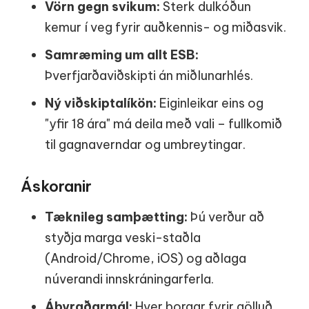
Vörn gegn svikum:
Sterk dulkóðun
kemur í veg fyrir auðkennis- og miðasvik.
Samræming um allt ESB:
Þverfjarðaviðskipti án miðlunarhlés.
Ný viðskiptalíkön:
Eiginleikar eins og
"yfir 18 ára" má deila með vali – fullkomið
til gagnaverndar og umbreytingar.
Áskoranir
Tæknileg samþætting:
Þú verður að
styðja marga veski-staðla
(Android/Chrome, iOS) og aðlaga
núverandi innskráningarferla.
Ábyrgðarmál:
Hver borgar fyrir gölluð