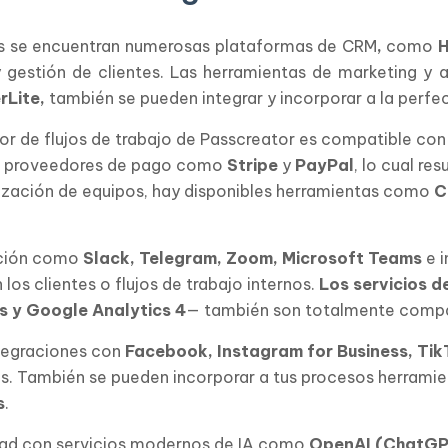
es se encuentran numerosas plataformas de CRM
,
como
H
 gestión de clientes. Las herramientas de marketing y 
rLite,
también se pueden integrar y incorporar a la perfec
tor de flujos de trabajo de Passcreator es compatible c
n proveedores de pago como
Stripe
y
PayPal
, lo cual re
anización de equipos, hay disponibles herramientas como
C
ación como
Slack, Telegram, Zoom, Microsoft Teams
e i
los clientes o flujos de trabajo internos.
Los servicios 
s y Google Analytics 4
— también son totalmente compa
ntegraciones con
Facebook, Instagram for Business, TikT
 También se pueden incorporar a tus procesos herramie
s
.
dad con servicios modernos de IA como
OpenAI (ChatGPT