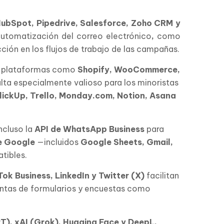
ubSpot, Pipedrive, Salesforce, Zoho CRM y
automatización del correo electrónico
,
como
ción en los flujos de trabajo de las campañas.
on plataformas como
Shopify, WooCommerce,
sulta especialmente valioso para los minoristas
lickUp, Trello, Monday.com, Notion, Asana
ncluso la
API de WhatsApp Business
para
de Google
—incluidos
Google Sheets, Gmail,
tibles.
ok Business, LinkedIn y Twitter (X)
facilitan
ntas de formularios y encuestas como
), xAI (Grok), Hugging Face y DeepL,