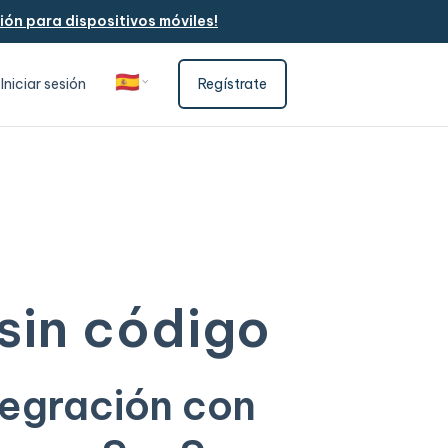
ón para dispositivos móviles!
🇪🇸
Iniciar sesión
Regístrate
Español
 sin código
tegración con