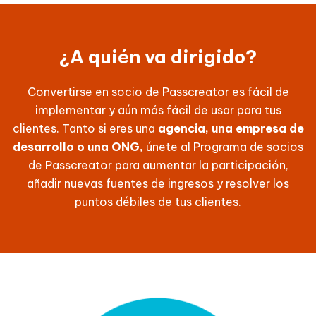
¿A quién va dirigido?
Convertirse en socio de Passcreator es fácil de
implementar y aún más fácil de usar para tus
clientes. Tanto si eres una
agencia, una empresa de
desarrollo o una ONG,
únete al Programa de socios
de Passcreator para aumentar la participación,
añadir nuevas fuentes de ingresos y resolver los
puntos débiles de tus clientes.