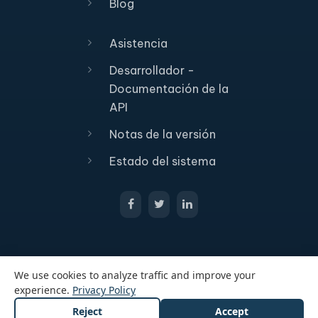
Blog
Asistencia
Desarrollador -
Documentación de la
API
Notas de la versión
Estado del sistema
We use cookies to analyze traffic and improve your
experience.
Privacy Policy
Reject
Accept
© 2026 All Rights Reserved Passcreator GmbH