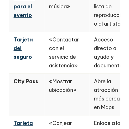
para el
música»
lista de
evento
reproducción
o al artista
Tarjeta
«Contactar
Acceso
del
con el
directo a
seguro
servicio de
ayuda y
asistencia»
documentos
City Pass
«Mostrar
Abre la
ubicación»
atracción
más cercana
en Maps
Tarjeta
«Canjear
Enlace a la