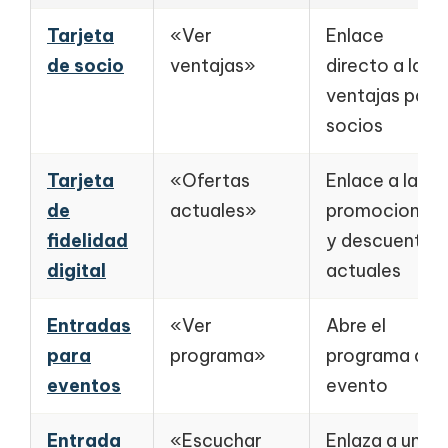
Tarjeta
«Ver
Enlace
de socio
ventajas»
directo a las
ventajas para
socios
Tarjeta
«Ofertas
Enlace a las
de
actuales»
promociones
fidelidad
y descuentos
digital
actuales
Entradas
«Ver
Abre el
para
programa»
programa del
eventos
evento
Entrada
«Escuchar
Enlaza a una