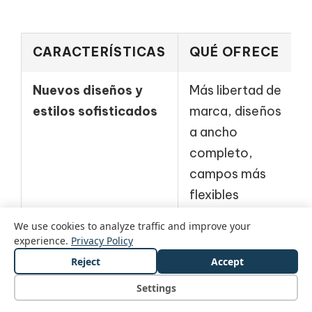
CARACTERÍSTICAS
QUÉ OFRECE
Nuevos diseños y
Más libertad de
estilos sofisticados
marca, diseños
a ancho
completo,
campos más
flexibles
We use cookies to analyze traffic and improve your
Acciones
Botones
experience.
Privacy Policy
destacadas
visibles en la
Reject
Accept
parte frontal
Settings
de la tarjeta: la