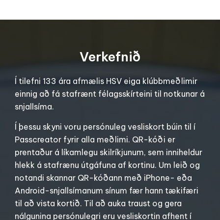
Verkefnið
Í tilefni 133 ára afmælis HSV eiga klúbbmeðlimir
einnig að fá stafrænt félagsskírteini til notkunar á
snjallsíma.
Í þessu skyni voru persónuleg vesliskort búin til í
Passcreator fyrir alla meðlimi. QR-kóði er
prentaður á líkamlegu skilríkjunum, sem inniheldur
hlekk á stafrænu útgáfuna af kortinu. Um leið og
notandi skannar QR-kóðann með iPhone- eða
Android-snjallsímanum sínum fær hann tækifæri
til að vista kortið. Til að auka traust og gera
nálgunina persónulegri eru vesliskortin afhent í