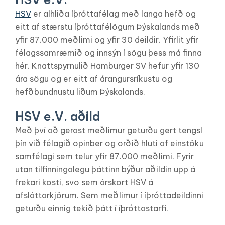
HSV
er alhliða íþróttafélag með langa hefð og
eitt af stærstu íþróttafélögum Þýskalands með
yfir 87.000 meðlimi og yfir 30 deildir. Yfirlit yfir
félagssamræmið og innsýn í sögu þess má finna
hér. Knattspyrnulið Hamburger SV hefur yfir 130
ára sögu og er eitt af árangursríkustu og
hefðbundnustu liðum Þýskalands.
HSV e.V. aðild
Með því að gerast meðlimur geturðu gert tengsl
þín við félagið opinber og orðið hluti af einstöku
samfélagi sem telur yfir 87.000 meðlimi. Fyrir
utan tilfinningalegu þáttinn býður aðildin upp á
frekari kosti, svo sem árskort HSV á
afsláttarkjörum. Sem meðlimur í íþróttadeildinni
geturðu einnig tekið þátt í íþróttastarfi.