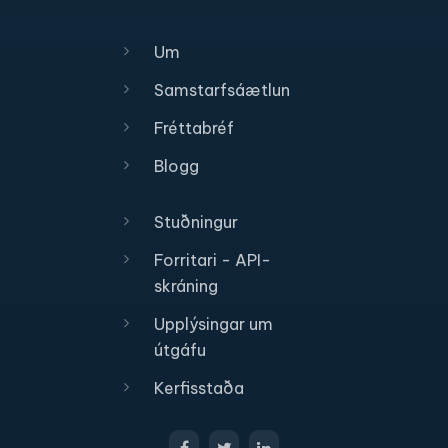
Um
Samstarfsáætlun
Fréttabréf
Blogg
Stuðningur
Forritari - API-
skráning
Upplýsingar um
útgáfu
Kerfisstaða