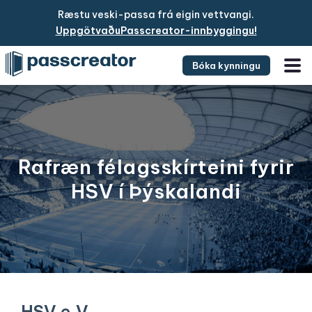
Ræstu veski-passa frá eigin vettvangi.
UppgötvaðuPasscreator-innbyggingu!
Bóka kynningu
Rafræn félagsskírteini fyrir
HSV í Þýskalandi
HSV e.V.