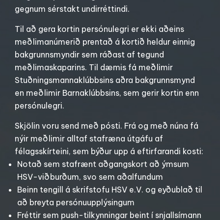
gegnum sérstakt undirréttindi.
Til að gera kortin persónulegri er ekki aðeins
meðlimanúmerið prentað á kortið heldur einnig
bakgrunnsmyndir sem ráðast af tegund
meðlimaskaparins. Til dæmis fá meðlimir
Stuðningsmannaklúbbsins aðra bakgrunnsmynd
en meðlimir Barnaklúbbsins, sem gerir kortin enn
persónulegri.
Skjölin voru send með pósti. Frá og með núna fá
nýir meðlimir alltaf stafræna útgáfu af
félagsskírteini, sem býður upp á eftirfarandi kosti:
Notað sem stafrænt aðgangskort að ýmsum
HSV-viðburðum, svo sem aðalfundum
Beinn tengill á skrifstofu HSV e.V. og eyðublað til
að breyta persónuupplýsingum
Fréttir sem push-tilkynningar beint í snjallsímann