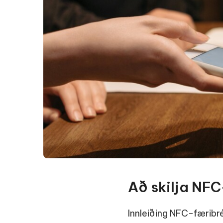
Að skilja NFC
Innleiðing NFC-færibr