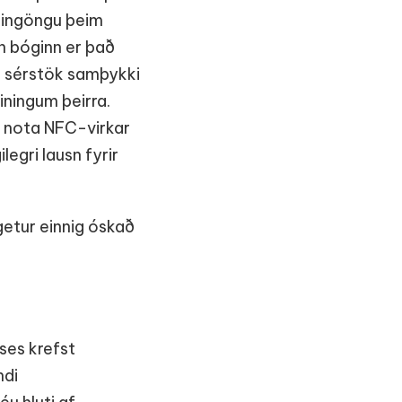
 eingöngu þeim
n bóginn er það
n sérstök samþykki
iningum þeirra.
að nota NFC-virkar
gri lausn fyrir
getur einnig óskað
ses krefst
ndi