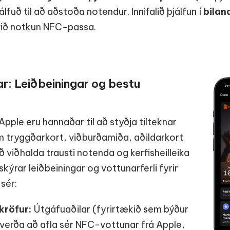
álfuð til að aðstoða notendur. Innifalið þjálfun í
bilan
ið notkun NFC-passa.
: Leiðbeiningar og bestu
ple eru hannaðar til að styðja tilteknar
em tryggðarkort, viðburðamiða, aðildarkort
ð viðhalda trausti notenda og kerfisheilleika
kýrar leiðbeiningar og vottunarferli fyrir
sér:
kröfur:
Útgáfuaðilar (fyrirtækið sem býður
verða að afla sér NFC-vottunar frá Apple,