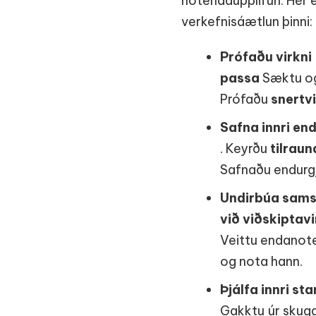
notendaupplifun. Hér e
verkefnisáætlun þinni:
Prófaðu virkni
passa
Sæktu og
Prófaðu
snertvi
Safna innri en
. Keyrðu
tilraun
Safnaðu endurgj
Undirbúa sams
við viðskiptavi
Veittu endano
og nota hann.
Þjálfa innri sta
Gakktu úr skug