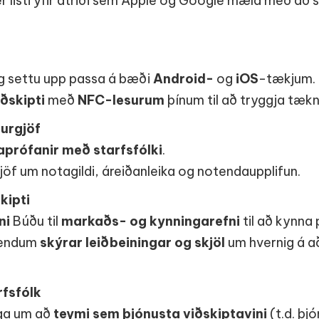
r listi yfir atriði sem Apple og Google mæla með að sé
 settu upp passa á bæði
Android-
og
iOS
-tækjum.
ðskipti
með
NFC-lesurum
þínum til að tryggja tæk
durgjöf
aprófanir með starfsfólki
.
öf um notagildi, áreiðanleika og notendaupplifun.
kipti
ni
Búðu til
markaðs- og kynningarefni
til að kynna
tendum
skýrar leiðbeiningar og skjöl
um hvernig á a
rfsfólk
ga um að
teymi sem þjónusta viðskiptavini
(t.d. þjó