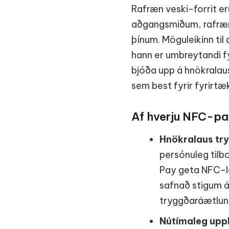
Rafræn veski-forrit er
aðgangsmiðum, rafrænum
þínum. Möguleikinn til 
hann er umbreytandi fy
bjóða upp á hnökralaus
sem best fyrir fyrirtæk
Af hverju NFC-pas
Hnökralaus tr
persónuleg tilb
Pay geta NFC-le
safnað stigum án
tryggðaráætlunin
Nútímaleg uppl