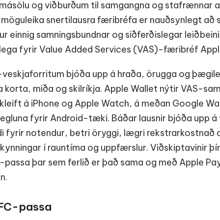
smásölu og viðburðum til samgangna og stafrænnar 
möguleika snertilausra færibréfa er nauðsynlegt að sk
ur einnig samningsbundnar og siðferðislegar leiðbein
klega fyrir Value Added Services (VAS)-færibréf Appl
veskjaforritum bjóða upp á hraða, örugga og þægil
a korta, miða og skilríkja. Apple Wallet nýtir VAS-sam
r kleift á iPhone og Apple Watch, á meðan Google Wal
luna fyrir Android-tæki. Báðar lausnir bjóða upp á 
 fyrir notendur, betri öryggi, lægri rekstrarkostnað o
kynningar í rauntíma og uppfærslur. Viðskiptavinir þí
-passa þar sem ferlið er það sama og með Apple Pa
n.
NFC-passa