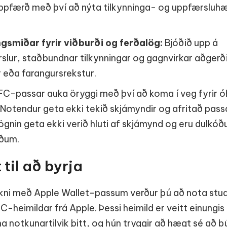
uppfærð með því að nýta tilkynninga- og uppfærsluhæ
ngsmiðar fyrir viðburði og ferðalög:
Bjóðið upp á
lur, staðbundnar tilkynningar og gagnvirkar aðgerði
eða farangursrekstur.
C-passar auka öryggi með því að koma í veg fyrir ó
. Notendur geta ekki tekið skjámyndir og afritað pas
nin geta ekki verið hluti af skjámynd og eru dulkó
fðum.
til að byrja
irkni með Apple Wallet-passum verður þú að nota st
-heimildar frá Apple. Þessi heimild er veitt einungis 
a notkunartilvik þitt, og hún tryggir að hægt sé að b