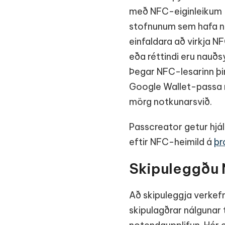
með NFC-eiginleikum í
stofnunum sem hafa not
einfaldara að virkja 
eða réttindi eru nauðs
Þegar NFC-lesarinn þin
Google Wallet-passa m
mörg notkunarsvið.
Passcreator getur hjál
eftir NFC-heimild á
þr
Skipuleggðu 
Að skipuleggja verkef
skipulagðrar nálgunar 