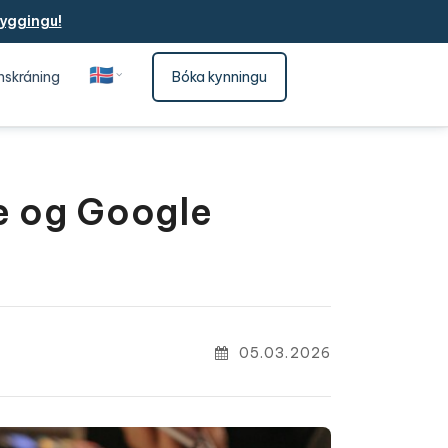
yggingu!
🇮🇸
nskráning
Bóka kynningu
Íslenska
e og Google
05.03.2026