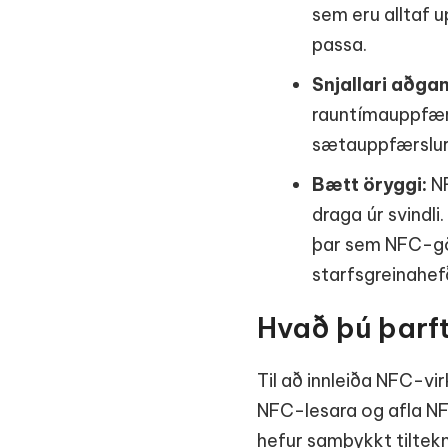
sem eru alltaf 
passa.
Snjallari aðga
rauntímauppfærs
sætauppfærslur 
Bætt öryggi:
NF
draga úr svindli
þar sem NFC-gög
starfsgreinahe
Hvað þú þarft 
Til að innleiða NFC-v
NFC-lesara og afla NFC
hefur samþykkt tiltekn