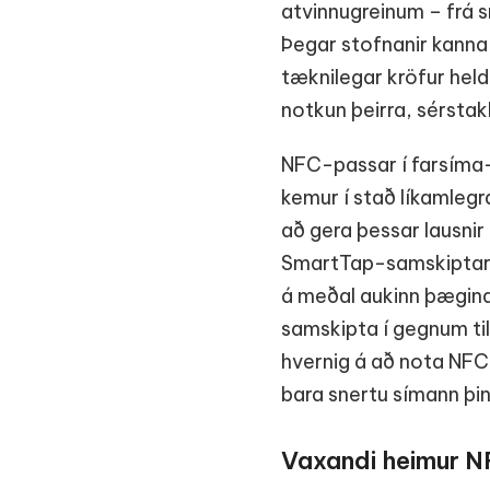
atvinnugreinum – frá 
Þegar stofnanir kanna 
tæknilegar kröfur held
notkun þeirra, sérsta
NFC-passar í farsíma-
kemur í stað líkamlegr
að gera þessar lausni
SmartTap-samskiptareg
á meðal aukinn þægindi
samskipta í gegnum til
hvernig á að nota NFC
bara snertu símann þin
Vaxandi heimur 