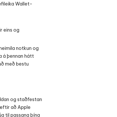
fileika Wallet-
r eins og
heimila notkun og
sa á þennan hátt
ðuð með bestu
uddan og staðfestan
eftir að Apple
úa til passana þína