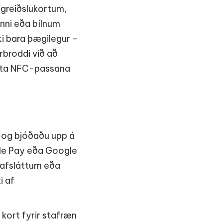
á greiðslukortum,
unni eða bílnum
ki bara þægilegur –
rbroddi við að
 nýta NFC-passana
 og bjóðaðu upp á
pple Pay eða Google
t afsláttum eða
i af
g kort fyrir stafræn