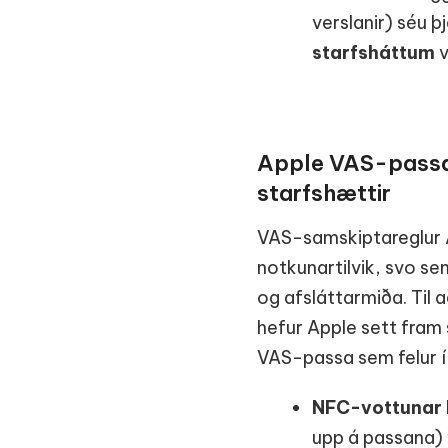
verslanir) séu þj
starfsháttum
v
Apple VAS-passar
starfshættir
VAS-samskiptareglur Ap
notkunartilvik, svo s
og afsláttarmiða. Til a
hefur Apple sett fram s
VAS-passa sem felur í 
NFC-vottunar 
upp á passana) 