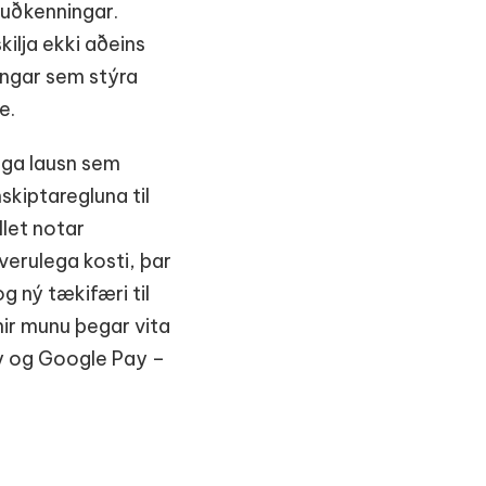
auðkenningar.
ilja ekki aðeins
ingar sem stýra
e.
ega lausn sem
skiptaregluna til
let notar
verulega kosti, þar
g ný tækifæri til
nir munu þegar vita
y og Google Pay –