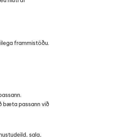
u hluti af
nilega frammistöðu.
 passann.
ð bæta passann við
nustudeild, sala,