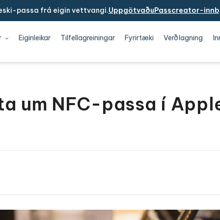
ski-passa frá eigin vettvangi.
UppgötvaðuPasscreator-innb
r
Eiginleikar
Tilfellagreiningar
Fyrirtæki
Verðlagning
In
ita um NFC-passa í Appl