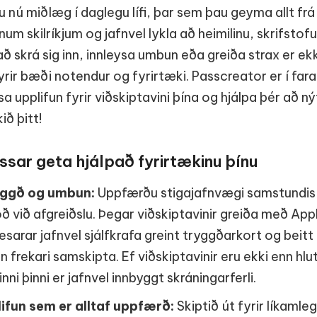
u nú miðlæg í daglegu lífi, þar sem þau geyma allt fr
 skilríkjum og jafnvel lykla að heimilinu, skrifstof
að skrá sig inn, innleysa umbun eða greiða strax er ek
rir bæði notendur og fyrirtæki. Passcreator er í fara
a upplifun fyrir viðskiptavini þína og hjálpa þér að
ið þitt!
sar geta hjálpað fyrirtækinu þínu
yggð og umbun:
Uppfærðu stigajafnvægi samstundis
oð við afgreiðslu. Þegar viðskiptavinir greiða með A
sarar jafnvel sjálfkrafa greint tryggðarkort og beit
 frekari samskipta. Ef viðskiptavinir eru ekki enn hlut
ni þinni er jafnvel innbyggt skráningarferli.
ifun sem er alltaf uppfærð:
Skiptið út fyrir líkamle