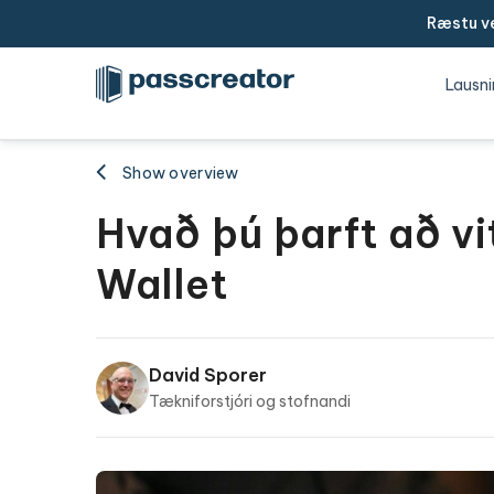
Ræstu ve
Lausni
Show overview
Hvað þú þarft að v
Wallet
David Sporer
Tækniforstjóri og stofnandi