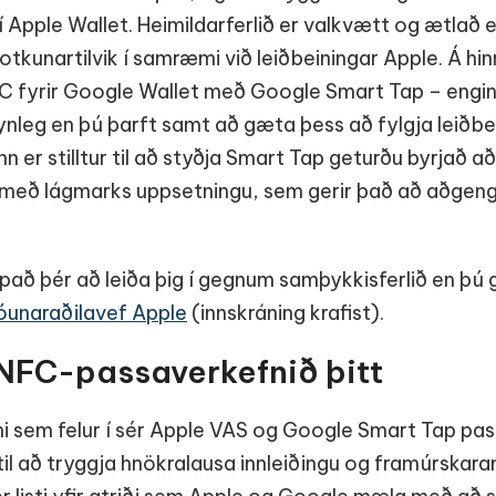
 Apple Wallet. Heimildarferlið er valkvætt og ætlað
kunartilvik í samræmi við leiðbeiningar Apple. Á hin
NFC fyrir Google Wallet með Google Smart Tap – engi
ynleg en þú þarft samt að gæta þess að fylgja leiðbe
n er stilltur til að styðja Smart Tap geturðu byrjað 
eð lágmarks uppsetningu, sem gerir það að aðgengile
pað þér að leiða þig í gegnum samþykkisferlið en þú 
óunaraðilavef Apple
(innskráning krafist).
NFC-passaverkefnið þitt
ni sem felur í sér Apple VAS og Google Smart Tap pas
til að tryggja hnökralausa innleiðingu og framúrskara