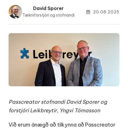
David Sporer
20.08.2025
Tækniforstjóri og stofnandi
Passcreator stofnandi David Sporer og
forstjóri Leikbreytir, Yngvi Tómasson
Við erum ánægð að tilkynna að Passcreator