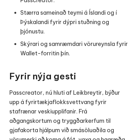
Passcreator.
Stærra sameinað teymi á Íslandi og í
Þýskalandi fyrir dýpri stuðning og
þjónustu.
Skýrari og samræmdari vörureynsla fyrir
Wallet-forritin þín.
Fyrir nýja gesti
Passcreator, nú hluti af Leikbreytir, býður
upp á fyrirtækjaflokksvettvang fyrir
stafrænar veskiupplifanir. Frá
aðgangskortum og tryggðarkerfum til
gjafakorta hjálpum við smásöluaðila og
vörumerki að koma á fót, vaxa og hagræða