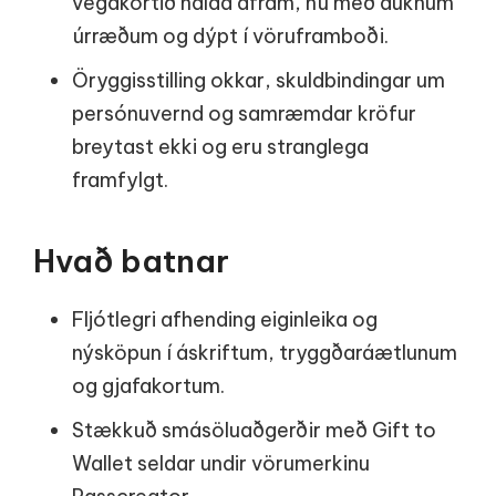
vegakortið halda áfram, nú með auknum
úrræðum og dýpt í vöruframboði.
Öryggisstilling okkar, skuldbindingar um
persónuvernd og samræmdar kröfur
breytast ekki og eru stranglega
framfylgt.
Hvað batnar
Fljótlegri afhending eiginleika og
nýsköpun í áskriftum, tryggðaráætlunum
og gjafakortum.
Stækkuð smásöluaðgerðir með Gift to
Wallet seldar undir vörumerkinu