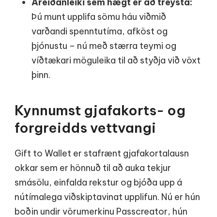
Áreiðanleiki sem hægt er að treysta:
Þú munt upplifa sömu háu viðmið
varðandi spenntutíma, afköst og
þjónustu – nú með stærra teymi og
víðtækari möguleika til að styðja við vöxt
þinn.
Kynnumst gjafakorts- og
forgreidds vettvangi
Gift to Wallet er stafrænt gjafakortalausn
okkar sem er hönnuð til að auka tekjur
smásölu, einfalda rekstur og bjóða upp á
nútímalega viðskiptavinat upplifun. Nú er hún
boðin undir vörumerkinu Passcreator, hún