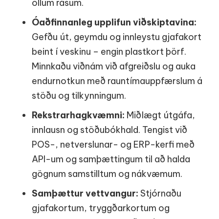
öllum rásum.
Óaðfinnanleg upplifun viðskiptavina:
Gefðu út, geymdu og innleystu gjafakort
beint í veskinu – engin plastkort þörf.
Minnkaðu viðnám við afgreiðslu og auka
endurnotkun með rauntímauppfærslum á
stöðu og tilkynningum.
Rekstrarhagkvæmni:
Miðlægt útgáfa,
innlausn og stöðubókhald. Tengist við
POS-, netverslunar- og ERP-kerfi með
API-um og samþættingum til að halda
gögnum samstilltum og nákvæmum.
Samþættur vettvangur:
Stjórnaðu
gjafakortum, tryggðarkortum og