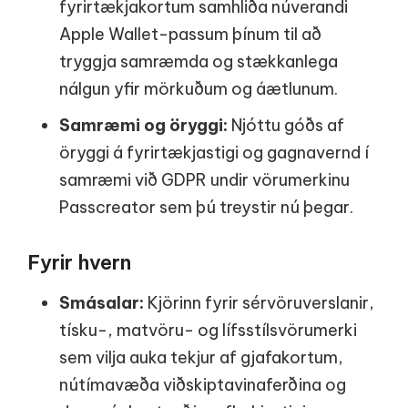
fyrirtækjakortum samhliða núverandi
Apple Wallet-passum þínum til að
tryggja samræmda og stækkanlega
nálgun yfir mörkuðum og áætlunum.
Samræmi og öryggi:
Njóttu góðs af
öryggi á fyrirtækjastigi og gagnavernd í
samræmi við GDPR undir vörumerkinu
Passcreator sem þú treystir nú þegar.
Fyrir hvern
Smásalar:
Kjörinn fyrir sérvöruverslanir,
tísku-, matvöru- og lífsstílsvörumerki
sem vilja auka tekjur af gjafakortum,
nútímavæða viðskiptavinaferðina og