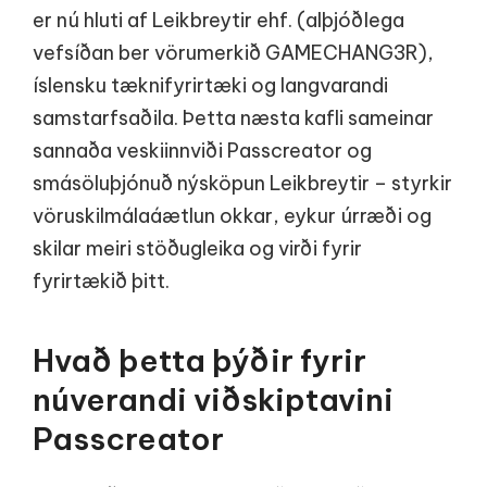
er nú hluti af Leikbreytir ehf. (alþjóðlega
vefsíðan ber vörumerkið GAMECHANG3R),
íslensku tæknifyrirtæki og langvarandi
samstarfsaðila. Þetta næsta kafli sameinar
sannaða veskiinnviði Passcreator og
smásöluþjónuð nýsköpun Leikbreytir – styrkir
vöruskilmálaáætlun okkar, eykur úrræði og
skilar meiri stöðugleika og virði fyrir
fyrirtækið þitt.
Hvað þetta þýðir fyrir
núverandi viðskiptavini
Passcreator