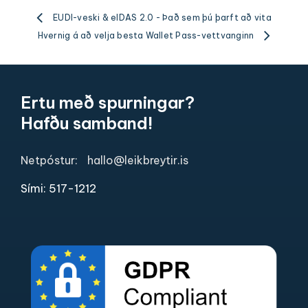
EUDI-veski & eIDAS 2.0 - Það sem þú þarft að vita
Hvernig á að velja besta Wallet Pass-vettvanginn
Ertu með spurningar?
Hafðu samband!
Netpóstur:
hallo@leikbreytir.is
Sími: 517-1212​