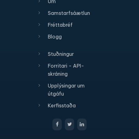
Um
Samstarfsáætlun
Fréttabréf
Blogg
Stuðningur
Forritari - API-
skráning
Upplýsingar um
útgáfu
Kerfisstaða