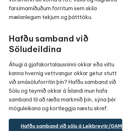
farsímamiðuðum forritum sem skila
mælanlegum tekjum og þátttöku.
Hafðu samband við
Söludeildina
Áhugi á gjafakortalausninni okkar eða viltu
kanna hvernig vettvangur okkar getur stutt
við smásöluforritin þín? Hafðu samband við
Sölu og teymið okkar á Íslandi mun hafa
samband til að ræða markmið þín, sýna þér
möguleikana og kortleggja næstu skref.
Hafðu samband við sölu á Leikbreytir/GAMEC