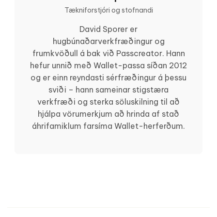
Tækniforstjóri og stofnandi
David Sporer er
hugbúnaðarverkfræðingur og
frumkvöðull á bak við Passcreator. Hann
hefur unnið með Wallet-passa síðan 2012
og er einn reyndasti sérfræðingur á þessu
sviði – hann sameinar stigstæra
verkfræði og sterka söluskilning til að
hjálpa vörumerkjum að hrinda af stað
áhrifamiklum farsíma Wallet-herferðum.