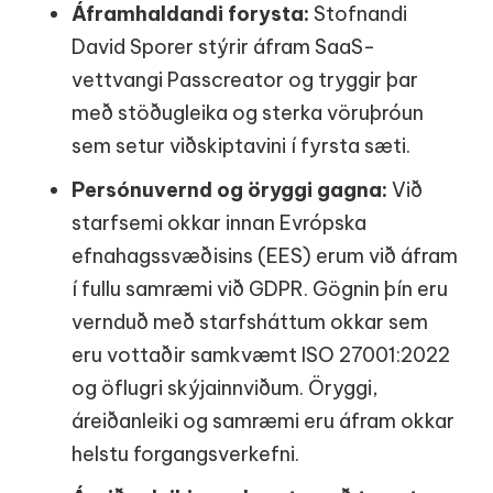
Áframhaldandi forysta:
Stofnandi
David Sporer stýrir áfram SaaS-
vettvangi Passcreator og tryggir þar
með stöðugleika og sterka vöruþróun
sem setur viðskiptavini í fyrsta sæti.
Persónuvernd og öryggi gagna:
Við
starfsemi okkar innan Evrópska
efnahagssvæðisins (EES) erum við áfram
í fullu samræmi við GDPR. Gögnin þín eru
vernduð með starfsháttum okkar sem
eru vottaðir samkvæmt ISO 27001:2022
og öflugri skýjainnviðum. Öryggi,
áreiðanleiki og samræmi eru áfram okkar
helstu forgangsverkefni.