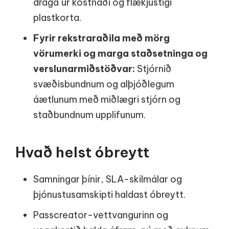
draga úr kostnaði og flækjustigi
plastkorta.
Fyrir rekstraraðila með mörg
vörumerki og marga staðsetninga og
verslunarmiðstöðvar:
Stjórnið
svæðisbundnum og alþjóðlegum
áætlunum með miðlægri stjórn og
staðbundnum upplifunum.
Hvað helst óbreytt
Samningar þínir, SLA-skilmálar og
þjónustusamskipti haldast óbreytt.
Passcreator-vettvangurinn og