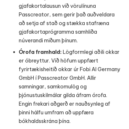
gjafakortalausun við vörulínuna
Passcreator, sem gerir það auðveldara
að setja af stað og stækka stafræna
gjafakortaprógramma samhliða
núverandi miðum þínum.
Órofa framhald:
Lögformlegi aðili okkar
er óbreyttur. Við höfum uppfært
fyrirtækisheitið okkar úr Fobi AI Germany
GmbH í Passcreator GmbH. Allir
samningar, samkomulög og
þjónustuskilmálar gilda áfram órofa.
Engin frekari aðgerð er nauðsynleg af
þinni hálfu umfram að uppfæra
bókhaldsskrána þína.