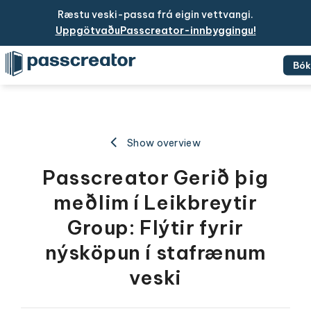
Ræstu veski-passa frá eigin vettvangi.
UppgötvaðuPasscreator-innbyggingu!
Bók
Show overview
Passcreator Gerið þig
meðlim í Leikbreytir
Group: Flýtir fyrir
nýsköpun í stafrænum
veski