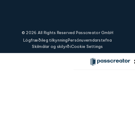
© 2026 All Rights Reserved Passcreator GmbH
Lögfræðileg tilkynning
Persónuverndarstefna
Skilmálar og skilyrði
Cookie Settings
Lausnir
Eiginleikar
Tilfellagreiningar
Fyrirtæki