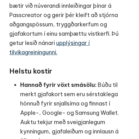
bætir við núverandi innleiðingar þínar á
Passcreator og gerir þér kleift að stjórna
aðgangspössum, tryggðarkerfum og
gjafakortum í einu samþættu vistkerfi. Þú
getur lesið nánari
upplýsingar í
tilvikagreiningunni.
Helstu kostir
Hannað fyrir vöxt smásölu:
Búðu til
merkt gjafakort sem eru sérstaklega
hönnuð fyrir snjallsíma og finnast í
Apple-, Google- og Samsung Wallet.
Auktu tekjur með sveigjanlegum
kynningum, gjafaleiðum og innlausn á