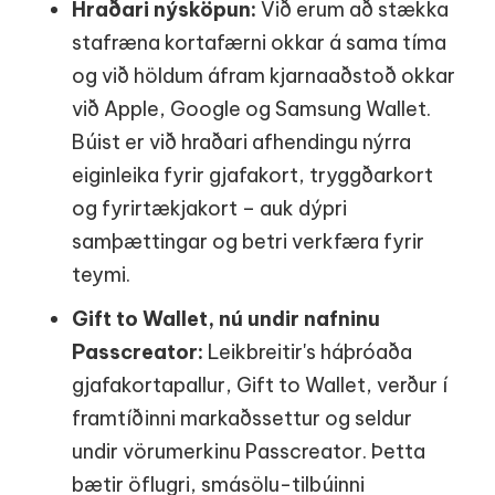
Hraðari nýsköpun:
Við erum að stækka
stafræna kortafærni okkar á sama tíma
og við höldum áfram kjarnaaðstoð okkar
við Apple, Google og Samsung Wallet.
Búist er við hraðari afhendingu nýrra
eiginleika fyrir gjafakort, tryggðarkort
og fyrirtækjakort – auk dýpri
samþættingar og betri verkfæra fyrir
teymi.
Gift to Wallet, nú undir nafninu
Passcreator:
Leikbreitir's háþróaða
gjafakortapallur, Gift to Wallet, verður í
framtíðinni markaðssettur og seldur
undir vörumerkinu Passcreator. Þetta
bætir öflugri, smásölu-tilbúinni