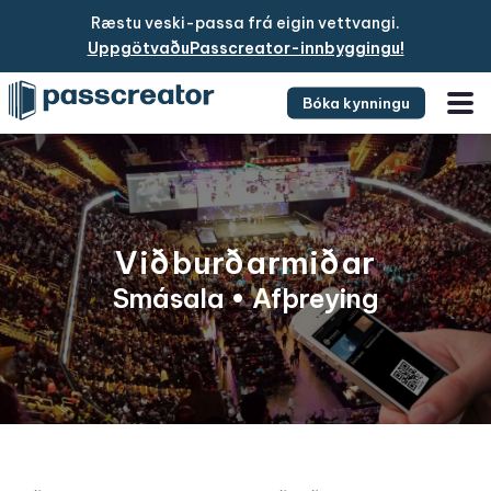
Ræstu veski-passa frá eigin vettvangi.
UppgötvaðuPasscreator-innbyggingu!
Bóka kynningu
Viðburðarmiðar
Smásala • Afþreying