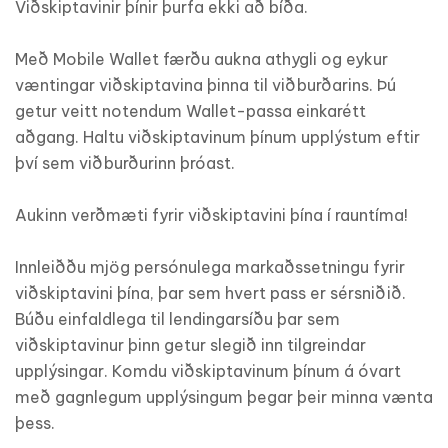
Viðskiptavinir þínir þurfa ekki að bíða.
Með Mobile Wallet færðu aukna athygli og eykur
væntingar viðskiptavina þinna til viðburðarins. Þú
getur veitt notendum Wallet-passa einkarétt
aðgang. Haltu viðskiptavinum þínum upplýstum eftir
því sem viðburðurinn þróast.
Aukinn verðmæti fyrir viðskiptavini þína í rauntíma!
Innleiððu mjög persónulega markaðssetningu fyrir
viðskiptavini þína, þar sem hvert pass er sérsniðið.
Búðu einfaldlega til lendingarsíðu þar sem
viðskiptavinur þinn getur slegið inn tilgreindar
upplýsingar. Komdu viðskiptavinum þínum á óvart
með gagnlegum upplýsingum þegar þeir minna vænta
þess.