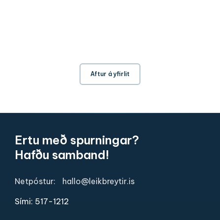
Aftur á yfirlit
Ertu með spurningar?
Hafðu samband!
Netpóstur:
hallo@leikbreytir.is
Sími: 517-1212​