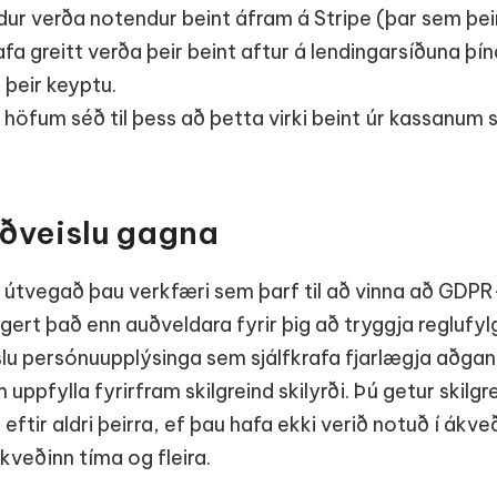
eldur verða notendur beint áfram á Stripe (þar sem þei
hafa greitt verða þeir beint aftur á lendingarsíðuna þí
 þeir keyptu.
ð höfum séð til þess að þetta virki beint úr kassanum 
rðveislu gagna
t útvegað þau verkfæri sem þarf til að vinna að G
ert það enn auðveldara fyrir þig að tryggja reglufyl
lu persónuupplýsinga sem sjálfkrafa fjarlægja aðgan
ppfylla fyrirfram skilgreind skilyrði. Þú getur skilgr
ftir aldri þeirra, ef þau hafa ekki verið notuð í ákve
kveðinn tíma og fleira.