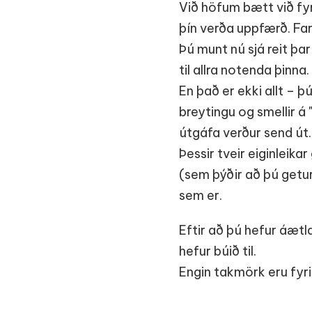
Við höfum bætt við fy
þín verða uppfærð. Far
Þú munt nú sjá reit þa
til allra notenda þinna.
En það er ekki allt – 
breytingu og smellir á
útgáfa verður send út.
Þessir tveir eiginleik
(sem þýðir að þú getu
sem er.
Eftir að þú hefur áætl
hefur búið til.
Engin takmörk eru fyr