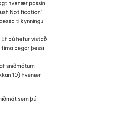
lagt hvenær passin
ush Notification".
 þessa tilkynningu
 Ef þú hefur vistað
g tíma þegar þessi
r af sniðmátum
ukkan 10) hvenær
 sniðmát sem þú