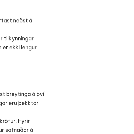
rtast neðst á
r tilkynningar
 er ekki lengur
st breytinga á því
ngar eru þekktar
röfur. Fyrir
ur safnaðar á