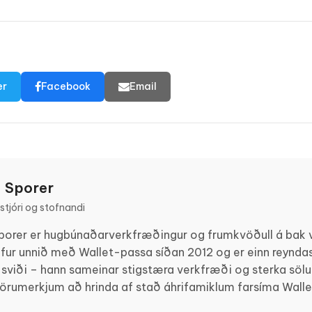
er
Facebook
Email
 Sporer
tjóri og stofnandi
porer er hugbúnaðarverkfræðingur og frumkvöðull á bak v
fur unnið með Wallet-passa síðan 2012 og er einn reyndas
 sviði – hann sameinar stigstæra verkfræði og sterka sölusk
vörumerkjum að hrinda af stað áhrifamiklum farsíma Wall