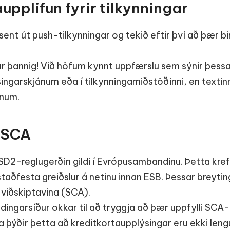
upplifun fyrir tilkynningar
ent út push-tilkynningar og tekið eftir því að þær bi
ur þannig! Við höfum kynnt uppfærslu sem sýnir þessa
garskjánum eða í tilkynningamiðstöðinni, en textinn
anum.
 SCA
D2-reglugerðin gildi í Evrópusambandinu. Þetta kref
 staðfesta greiðslur á netinu innan ESB. Þessar breyti
viðskiptavina (SCA).
ingarsíður okkar til að tryggja að þær uppfylli SCA-k
þýðir þetta að kreditkortaupplýsingar eru ekki leng