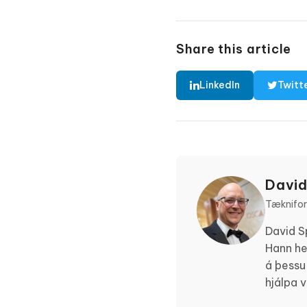
Share this article
LinkedIn
Twitt
David
Tæknifors
David S
Hann he
á þessu
hjálpa 