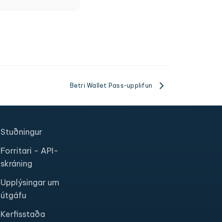
Betri Wallet Pass-upplifun
Stuðningur
Forritari - API-
skráning
Upplýsingar um
útgáfu
Kerfisstaða