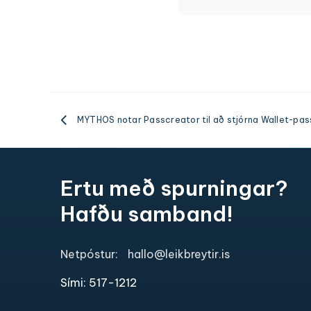
MYTHOS notar Passcreator til að stjórna Wallet-passu
Ertu með spurningar?
Hafðu samband!
Netpóstur:
hallo@leikbreytir.is
Sími: 517-1212​