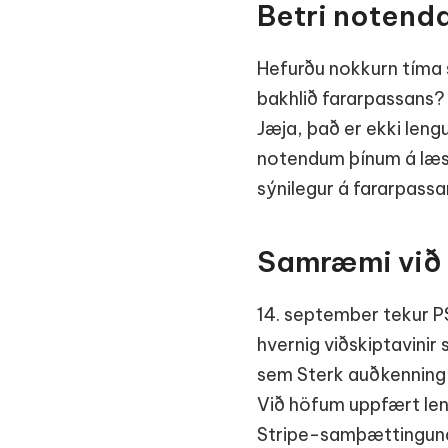
Betri notenda
Hefurðu nokkurn tíma s
bakhlið fararpassans?
Jæja, það er ekki leng
notendum þínum á læsin
sýnilegur á fararpass
Samræmi við
14. september tekur PS
hvernig viðskiptavinir
sem Sterk auðkenning 
Við höfum uppfært lend
Stripe-samþættinguna 