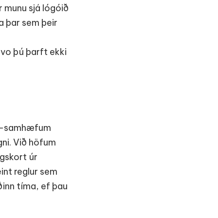
r munu sjá lógóið
na þar sem þeir
svo þú þarft ekki
DPR-samhæfum
gni. Við höfum
gskort úr
eint reglur sem
ðinn tíma, ef þau