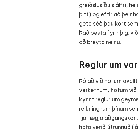
greiðslusíðu sjálfri, h
þitt) og eftir að þeir 
geta séð þau kort sem
Það besta fyrir þig: vi
að breyta neinu.
Reglur um va
Þó að við höfum ávall
verkefnum, höfum við g
kynnt reglur um geyms
reikningnum þínum sem u
fjarlægja aðgangskort e
hafa verið útrunnuð í á