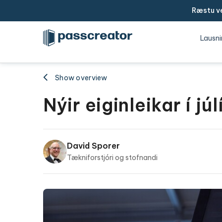
Ræstu ve
Lausni
Show overview
Nýir eiginleikar í jú
David Sporer
Tækniforstjóri og stofnandi