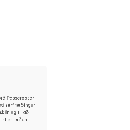
ið Passcreator.
ti sérfræðingur
ilning til að
et-herferðum.