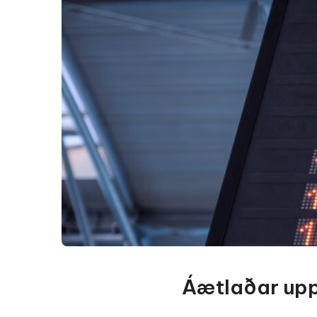
Áætlaðar upp