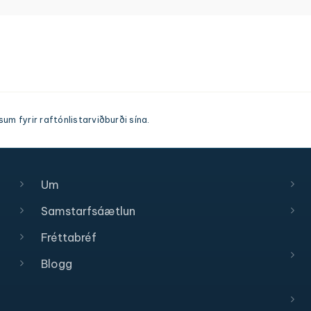
m fyrir raftónlistarviðburði sína.
Um
Samstarfsáætlun
Fréttabréf
Blogg