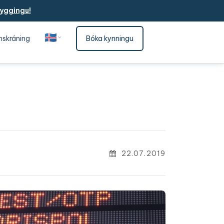
yggingu!
🇮🇸
nskráning
Bóka kynningu
Íslenska
22.07.2019