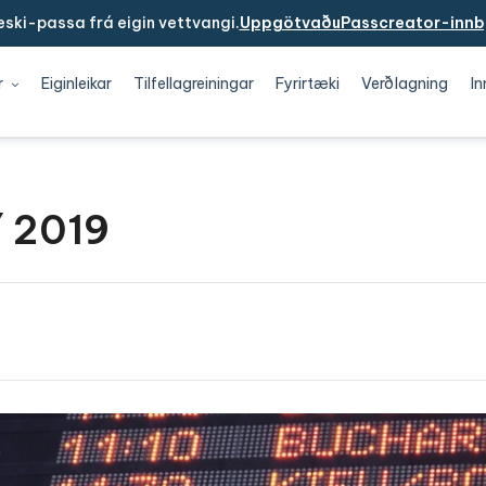
ski-passa frá eigin vettvangi.
UppgötvaðuPasscreator-innb
r
Eiginleikar
Tilfellagreiningar
Fyrirtæki
Verðlagning
In
lí 2019