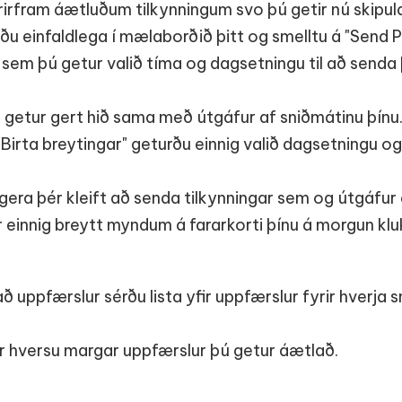
rirfram áætluðum tilkynningum svo þú getir nú skipu
ðu einfaldlega í mælaborðið þitt og smelltu á "Send P
r sem þú getur valið tíma og dagsetningu til að senda
þú getur gert hið sama með útgáfur af sniðmátinu þínu.
 "Birta breytingar" geturðu einnig valið dagsetningu o
ar gera þér kleift að senda tilkynningar sem og útgáfu
r einnig breytt myndum á fararkorti þínu á morgun kl
að uppfærslur sérðu lista yfir uppfærslur fyrir hverja
ir hversu margar uppfærslur þú getur áætlað.