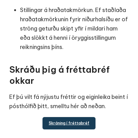
Stillingar á hraðatakmörkun. Ef staðlaða
hraðatakmörkunin fyrir niðurhalsíðu er of
ströng geturðu skipt yfir í mildari ham
eða slökkt á henni í öryggisstillingum
reikningsins þíns.
Skráðu þig á fréttabréf
okkar
Ef þú vilt fá nýjustu fréttir og eiginleika beint í
pósthólfið þitt, smelltu hér að neðan.
Skráning í fréttabréf