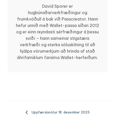
David Sporer er
hugbúnaðarverkfræðingur og
frumkvöðull á bak við Passcreator. Hann
hefur unnið með Wallet-passa síðan 2012
og er einn reyndasti sérfræðingur á þessu
sviði – hann sameinar stigstæra
verkfræði og sterka söluskilning til að
hjálpa vörumerkjum að hrinda af stað
áhrifamiklum farsíma Wallet-herferðum.
Uppfærslunótur 18. desember 2025