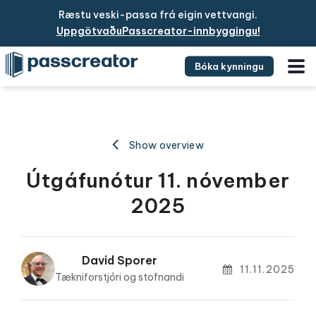
Ræstu veski-passa frá eigin vettvangi.
UppgötvaðuPasscreator-innbyggingu!
Bóka kynningu
Show overview
Útgáfunótur 11. nóvember
2025
David Sporer
11.11.2025
Tækniforstjóri og stofnandi