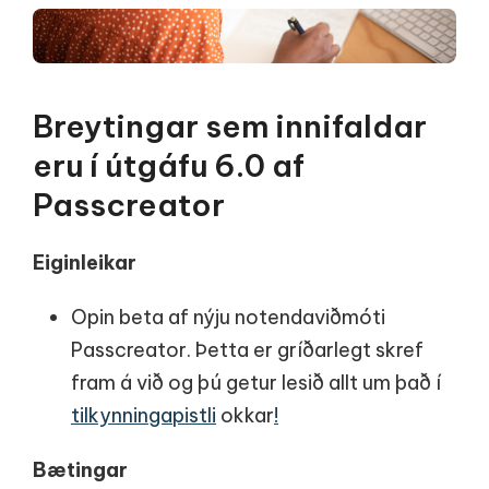
Breytingar sem innifaldar
eru í útgáfu 6.0 af
Passcreator
Eiginleikar
Opin beta af nýju notendaviðmóti
Passcreator. Þetta er gríðarlegt skref
fram á við og þú getur lesið allt um það í
tilkynningapistli
okkar
!
Bætingar