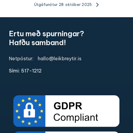
Útgáfunótur 28. október 2025
Ertu með spurningar?
Hafðu samband!
Netpóstur:
hallo@leikbreytir.is
Sími: 517-1212​