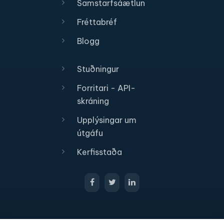
Samstarfsáætlun
Fréttabréf
Blogg
Stuðningur
Forritari - API-
skráning
Upplýsingar um
útgáfu
Kerfisstaða