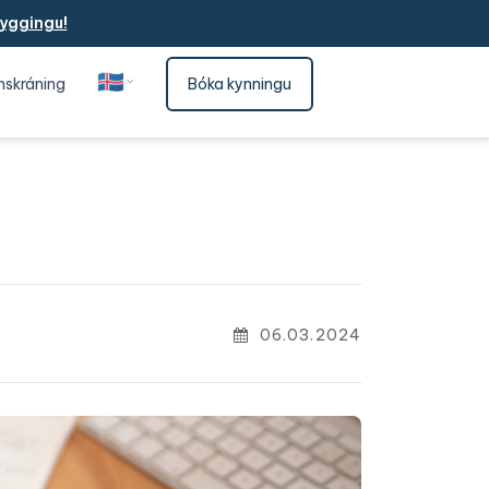
yggingu!
🇮🇸
nskráning
Bóka kynningu
Íslenska
06.03.2024