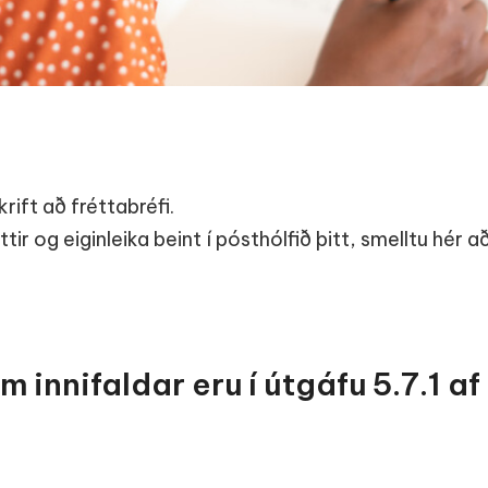
rift að fréttabréfi.
éttir og eiginleika beint í pósthólfið þitt, smelltu hér 
 innifaldar eru í útgáfu 5.7.1 af