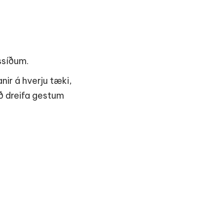
ssíðum.
ir á hverju tæki,
ð dreifa gestum