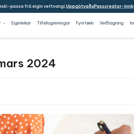
ski-passa frá eigin vettvangi.
UppgötvaðuPasscreator-innb
r
Eiginleikar
Tilfellagreiningar
Fyrirtæki
Verðlagning
In
 mars 2024