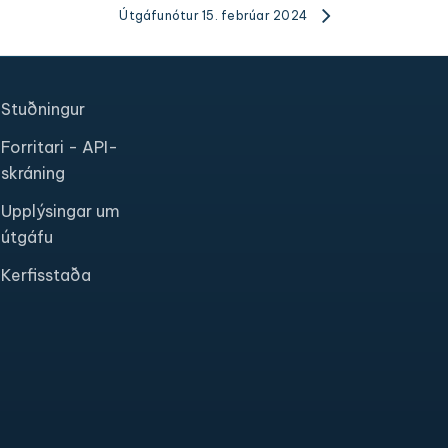
Útgáfunótur 15. febrúar 2024
Stuðningur
Forritari - API-
skráning
Upplýsingar um
útgáfu
Kerfisstaða