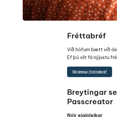
Fréttabréf
Við höfum bætt við ásk
Ef þú vilt fá nýjustu fr
Skráning í fréttabréf
Breytingar sem
Passcreator
Nýir eiginleikar