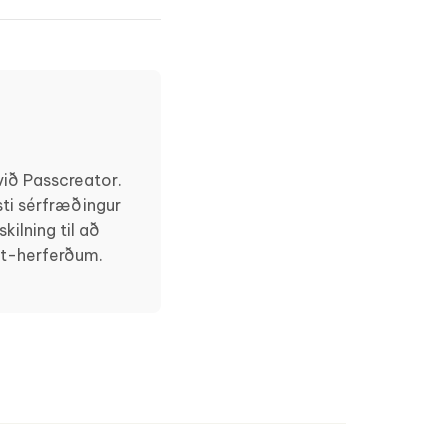
ið Passcreator.
ti sérfræðingur
ilning til að
et-herferðum.