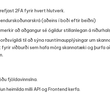
refjast 2FA fyrir hvert hlutverk.
endurskoðunarskrá (aðeins í boði eftir beiðni)
merkir að aðgangur sé ógildur stillanlegan á niðurhal
rðsvígildi til að sýna rauntímaupplýsingar um skannan
 fyrir viðburði sem hafa mörg skannatæki og þurfa a
m.
u fjöldavinnslna.
 heimilda milli API og Frontend kerfa.