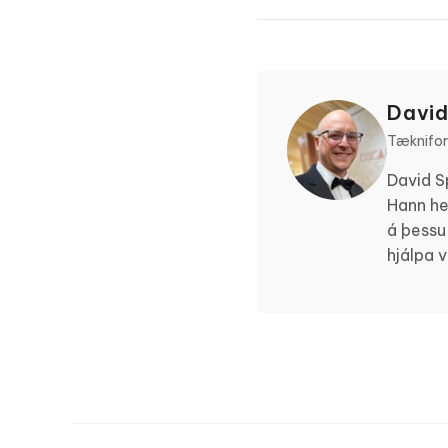
David
Tæknifors
David S
Hann he
á þessu
hjálpa 