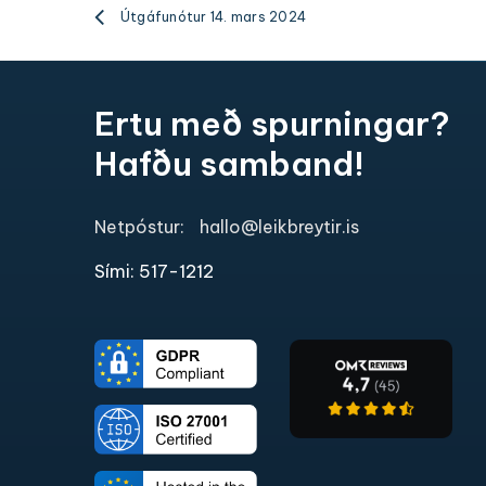
Útgáfunótur 14. mars 2024
Ertu með spurningar?
Hafðu samband!
Netpóstur:
hallo@leikbreytir.is
Sími: 517-1212​