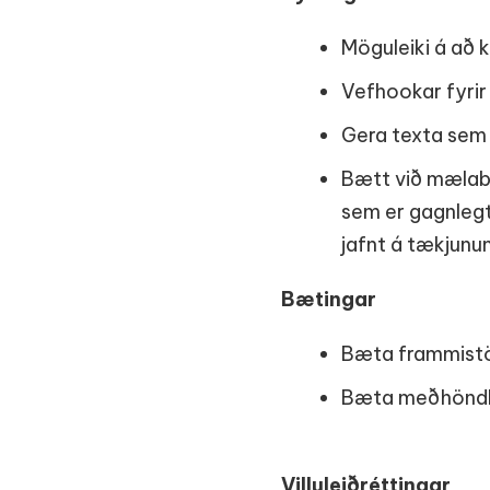
Möguleiki á að k
Vefhookar fyrir 
Gera texta sem 
Bætt við mælabo
sem er gagnlegt
jafnt á tækjunu
Bætingar
Bæta frammistöð
Bæta meðhöndlun
Villuleiðréttingar