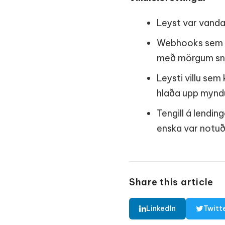
Leyst var vanda
Webhooks sem Ap
með mörgum sn
Leysti villu sem
hlaða upp mynd
Tengill á lending
enska var notu
Share this article
LinkedIn
Twitt