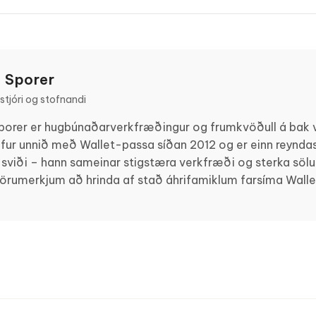
 Sporer
tjóri og stofnandi
porer er hugbúnaðarverkfræðingur og frumkvöðull á bak v
fur unnið með Wallet-passa síðan 2012 og er einn reyndas
 sviði – hann sameinar stigstæra verkfræði og sterka sölusk
vörumerkjum að hrinda af stað áhrifamiklum farsíma Wall