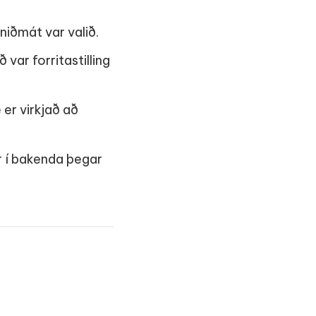
niðmát var valið.
var forritastilling
 er virkjað að
ður í bakenda þegar