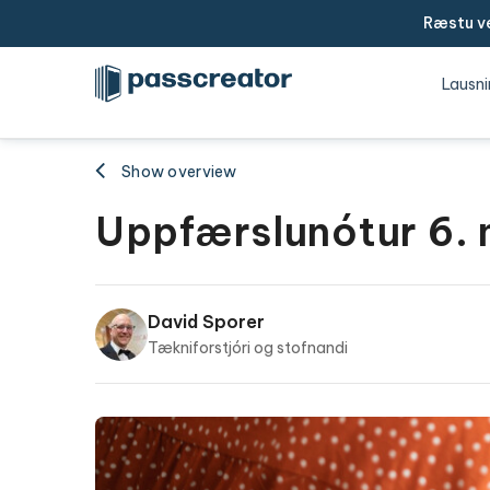
Ræstu ve
Lausni
Show overview
Uppfærslunótur 6.
David Sporer
Tækniforstjóri og stofnandi