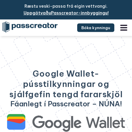
Ræstu veski-passa frá eigin vettvangi.
UppgötvaðuPasscreator-innbyggingu!
Bóka kynningu
Google Wallet-
pússtilkynningar og
sjálfgefin tengd fararskjöl
Fáanlegt í Passcreator – NÚNA!