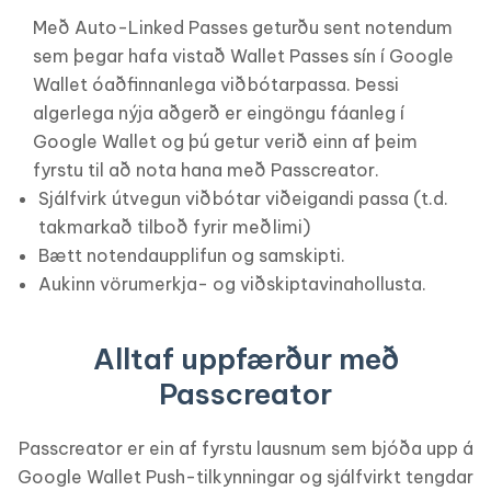
Með Auto-Linked Passes geturðu sent notendum
sem þegar hafa vistað Wallet Passes sín í Google
Wallet óaðfinnanlega viðbótarpassa. Þessi
algerlega nýja aðgerð er eingöngu fáanleg í
Google Wallet og þú getur verið einn af þeim
fyrstu til að nota hana með Passcreator.
Sjálfvirk útvegun viðbótar viðeigandi passa (t.d.
takmarkað tilboð fyrir meðlimi)
Bætt notendaupplifun og samskipti.
Aukinn vörumerkja- og viðskiptavinahollusta.
Alltaf uppfærður með
Passcreator
Passcreator er ein af fyrstu lausnum sem bjóða upp á
Google Wallet Push-tilkynningar og sjálfvirkt tengdar