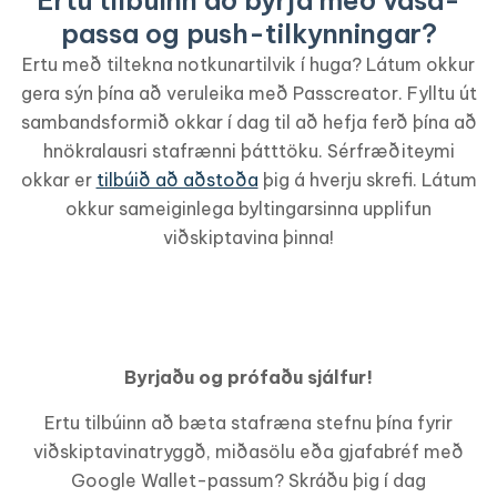
Ertu tilbúinn að byrja með vasa-
passa og push-tilkynningar?
Ertu með tiltekna notkunartilvik í huga? Látum okkur
gera sýn þína að veruleika með Passcreator. Fylltu út
sambandsformið okkar í dag til að hefja ferð þína að
hnökralausri stafrænni þátttöku. Sérfræðiteymi
okkar er
tilbúið að aðstoða
þig á hverju skrefi. Látum
okkur sameiginlega byltingarsinna upplifun
viðskiptavina þinna!
Byrjaðu og prófaðu sjálfur!
Ertu tilbúinn að bæta stafræna stefnu þína fyrir
viðskiptavina­tryggð, miða­sölu eða gjafabréf með
Google Wallet-passum? Skráðu þig í dag