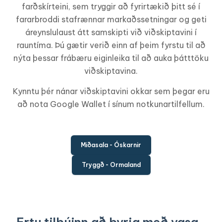
farðskírteini, sem tryggir að fyrirtækið þitt sé í
fararbroddi stafrænnar markaðssetningar og geti
áreynslulaust átt samskipti við viðskiptavini í
rauntíma. Þú gætir verið einn af þeim fyrstu til að
nýta þessar frábæru eiginleika til að auka þátttöku
viðskiptavina.
Kynntu þér nánar viðskiptavini okkar sem þegar eru
að nota Google Wallet í sínum notkunartilfellum.
Miðasala - Óskarnir
Tryggð - Ormaland