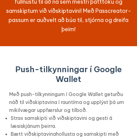
fullnustu til að ná sem mestri þátttöku og
samskiptum við viðskiptavini! Með Passcreator-
passum er auðvelt að búa til, stjórna og dreifa
þeim!
Push-tilkynningar í Google
Wallet
Með push-tilkynningum í Google Wallet geturðu
náð til viðskiptavina í rauntíma og upplýst þá um
mikilvægar uppfærslur og tilboð.
Strax samskipti við viðskiptavini og gesti á
læsiskjánum þeirra.
Bætt viðskiptavinahollusta og samskipti með