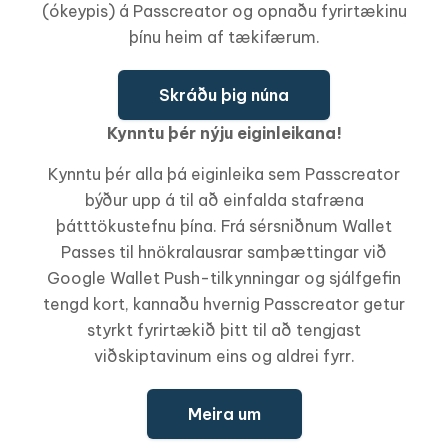
(ókeypis) á Passcreator og opnaðu fyrirtækinu
þínu heim af tækifærum.
Skráðu þig núna
Kynntu þér nýju eiginleikana!
Kynntu þér alla þá eiginleika sem Passcreator
býður upp á til að einfalda stafræna
þátttökustefnu þína. Frá sérsniðnum Wallet
Passes til hnökralausrar samþættingar við
Google Wallet Push-tilkynningar og sjálfgefin
tengd kort, kannaðu hvernig Passcreator getur
styrkt fyrirtækið þitt til að tengjast
viðskiptavinum eins og aldrei fyrr.
Meira um