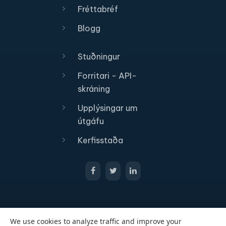
Fréttabréf
Blogg
Stuðningur
Forritari - API-
skráning
Upplýsingar um
útgáfu
Kerfisstaða
We use cookies to analyze traffic and improve your