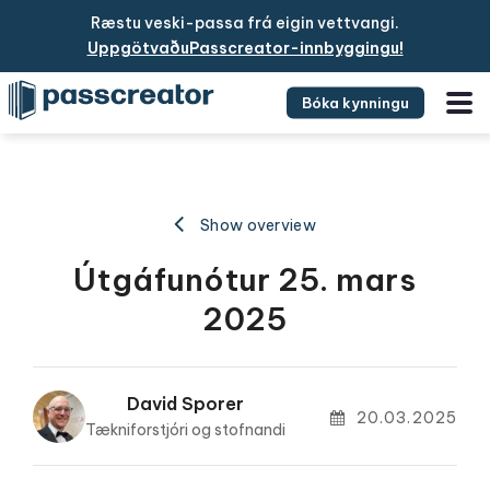
Ræstu veski-passa frá eigin vettvangi.
UppgötvaðuPasscreator-innbyggingu!
Bóka kynningu
Show overview
Útgáfunótur 25. mars
2025
David Sporer
20.03.2025
Tækniforstjóri og stofnandi