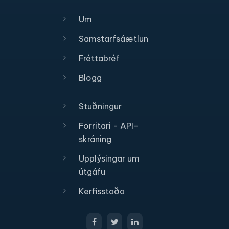
Um
Samstarfsáætlun
Fréttabréf
Blogg
Stuðningur
Forritari - API-
skráning
Upplýsingar um
útgáfu
Kerfisstaða