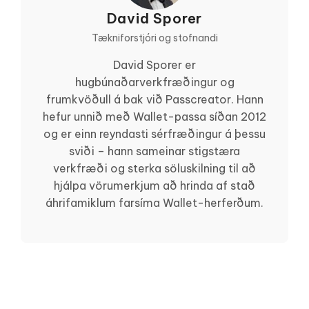
David Sporer
Tækniforstjóri og stofnandi
David Sporer er
hugbúnaðarverkfræðingur og
frumkvöðull á bak við Passcreator. Hann
hefur unnið með Wallet-passa síðan 2012
og er einn reyndasti sérfræðingur á þessu
sviði – hann sameinar stigstæra
verkfræði og sterka söluskilning til að
hjálpa vörumerkjum að hrinda af stað
áhrifamiklum farsíma Wallet-herferðum.