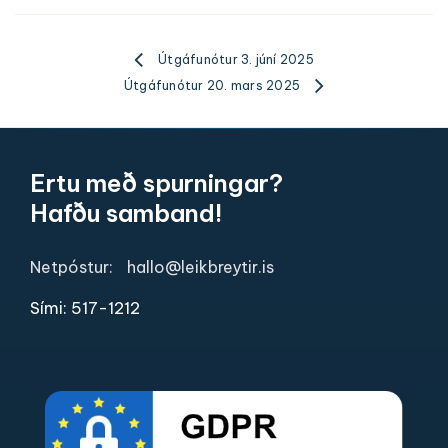
Útgáfunótur 3. júní 2025
Útgáfunótur 20. mars 2025
Ertu með spurningar?
Hafðu samband!
Netpóstur:
hallo@leikbreytir.is
Sími: 517-1212​