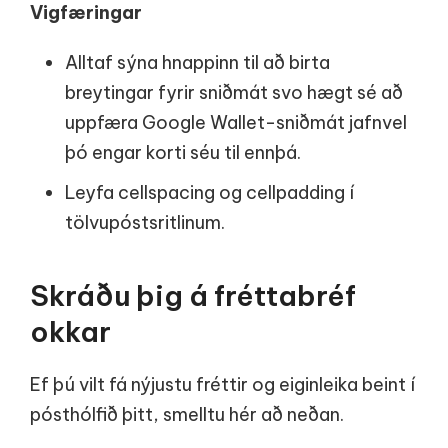
Vigfæringar
Alltaf sýna hnappinn til að birta
breytingar fyrir sniðmát svo hægt sé að
uppfæra Google Wallet-sniðmát jafnvel
þó engar korti séu til ennþá.
Leyfa cellspacing og cellpadding í
tölvupóstsritlinum.
Skráðu þig á fréttabréf
okkar
Ef þú vilt fá nýjustu fréttir og eiginleika beint í
pósthólfið þitt, smelltu hér að neðan.