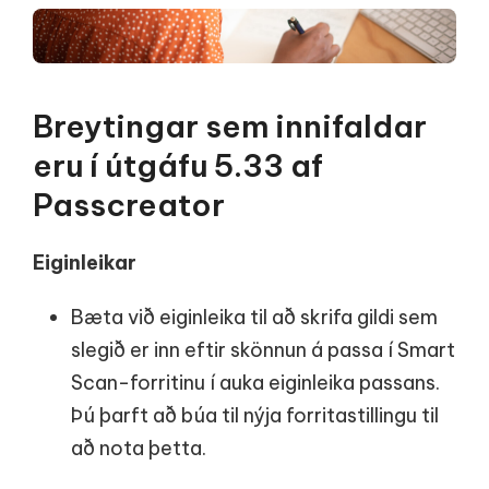
Breytingar sem innifaldar
eru í útgáfu 5.33 af
Passcreator
Eiginleikar
Bæta við eiginleika til að skrifa gildi sem
slegið er inn eftir skönnun á passa í Smart
Scan-forritinu í auka eiginleika passans.
Þú þarft að búa til nýja forritastillingu til
að nota þetta.