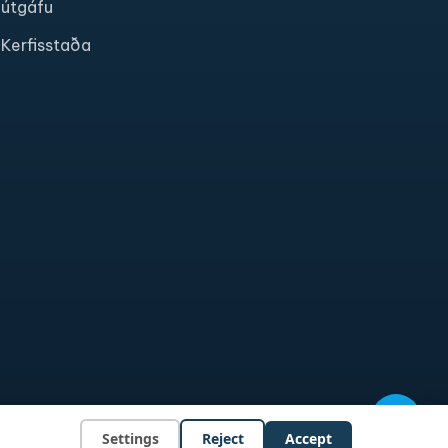
útgáfu
Kerfisstaða
Settings
Reject
Accept