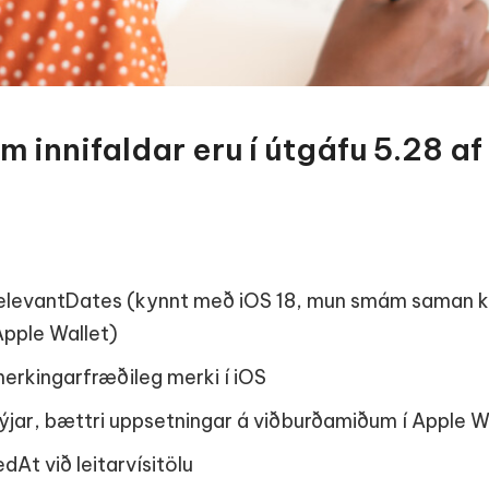
m innifaldar eru í útgáfu 5.28 af
 relevantDates (kynnt með iOS 18, mun smám saman k
Apple Wallet)
merkingarfræðileg merki í iOS
nýjar, bættri uppsetningar á viðburðamiðum í Apple W
At við leitarvísitölu