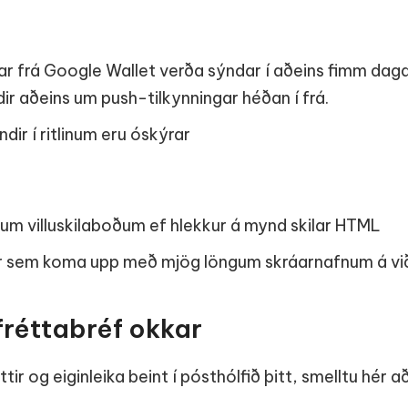
ar frá Google Wallet verða sýndar í aðeins fimm dag
dir aðeins um push-tilkynningar héðan í frá.
ir í ritlinum eru óskýrar
gum villuskilaboðum ef hlekkur á mynd skilar HTML
r sem koma upp með mjög löngum skráarnafnum á við
fréttabréf okkar
éttir og eiginleika beint í pósthólfið þitt, smelltu hér 