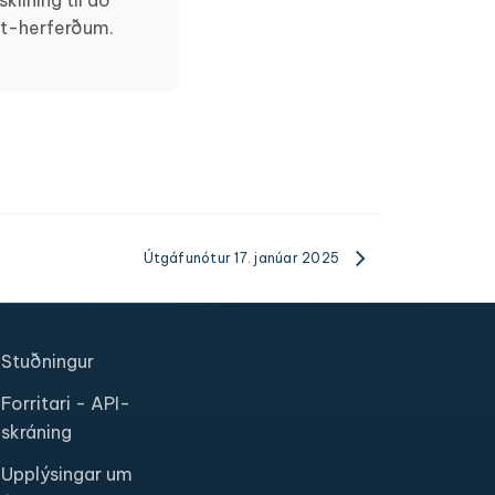
ilning til að
et-herferðum.
Útgáfunótur 17. janúar 2025
Stuðningur
Forritari - API-
skráning
Upplýsingar um