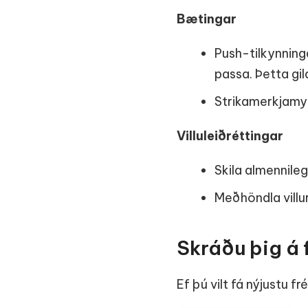
Bætingar
Push-tilkynning
passa. Þetta gil
Strikamerkjamynd
Villuleiðréttingar
Skila almennile
Meðhöndla villu
Skráðu þig á 
Ef þú vilt fá nýjustu fr