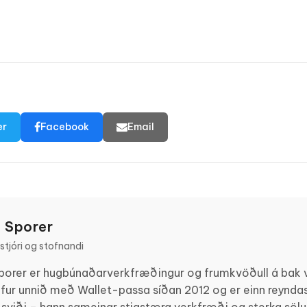
er
Facebook
Email
 Sporer
tjóri og stofnandi
porer er hugbúnaðarverkfræðingur og frumkvöðull á bak v
fur unnið með Wallet-passa síðan 2012 og er einn reyndas