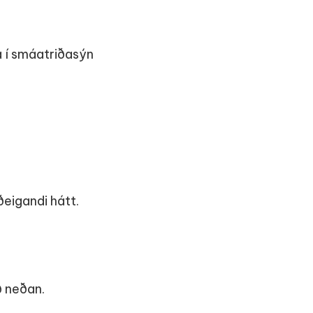
a í smáatriðasýn
eigandi hátt.
að neðan.