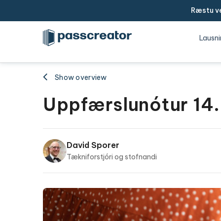
Ræstu ve
Lausni
Show overview
Uppfærslunótur 14.
David Sporer
Tækniforstjóri og stofnandi