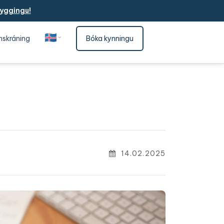
yggingu!
🇮🇸
nskráning
Bóka kynningu
Íslenska
14.02.2025