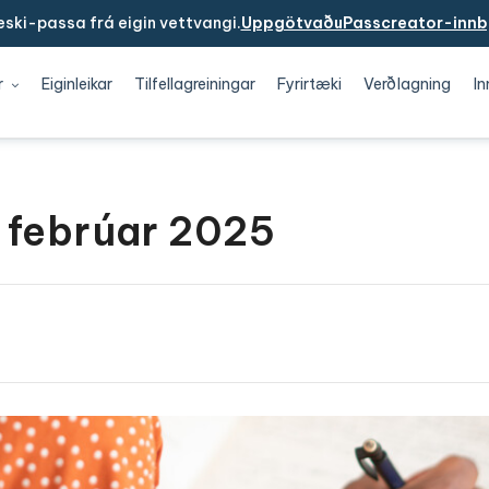
ski-passa frá eigin vettvangi.
UppgötvaðuPasscreator-innb
r
Eiginleikar
Tilfellagreiningar
Fyrirtæki
Verðlagning
In
 febrúar 2025