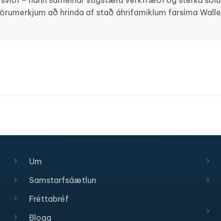
 sviði – hann sameinar stigstæra verkfræði og sterka sölusk
vörumerkjum að hrinda af stað áhrifamiklum farsíma Wall
Um
Samstarfsáætlun
Fréttabréf
Blogg