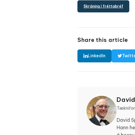
Skráning í fréttabréf
Share this article
LinkedIn
Twitt
David
Tæknifors
David S
Hann he