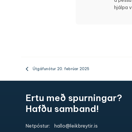
á þessu
hjálpa 
Útgáfunótur 20. febrúar 2025
Ertu með spurningar?
Hafðu samband!
Netpóstur:
hallo@leikbreytir.is