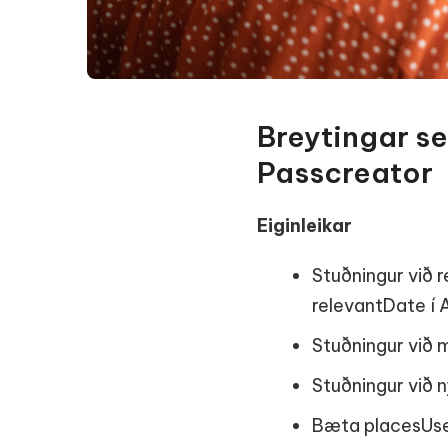
Breytingar se
Passcreator
Eiginleikar
Stuðningur við
relevantDate í 
Stuðningur við 
Stuðningur við 
Bæta placesUsed