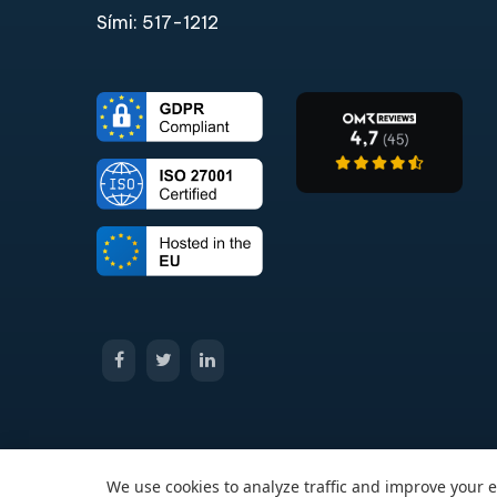
Sími: 517-1212​
We use cookies to analyze traffic and improve your 