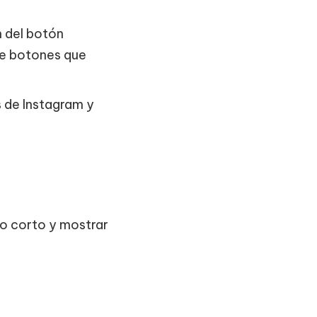
n del botón
uye botones que
s de Instagram y
go corto y mostrar