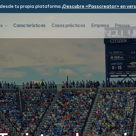
 desde tu propia plataforma.
¡Descubre «Passcreator» en versi
es
Características
Casos prácticos
Empresa
Precios